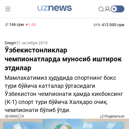
11 887 сум
-55.49
13 717 сум
1 271 000 сум
-25.83
МРОТ
146 сум
412 000 сум
-1.05
БРВ
Спорт
31 октября 2019
Ўзбекистонликлар
чемпионатларда муносиб иштирок
этдилар
Мамлакатимиз ҳудудида спортнинг бокс
тури бўйича катталар ўртасидаги
Ўзбекистон чемпионати ҳамда кикбоксинг
(К-1) спорт тури бўйича Халқаро очиқ
чемпионати бўлиб ўтди.
3060
0
Поделиться