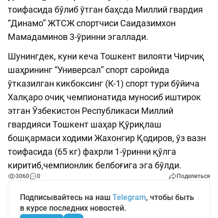
тоифасида бўлиб ўтган баҳсда Миллий гвардия
“Динамо” ЖТСЖ спортчиси Саидазимхон
Мамадаминов 3-ўринни эгаллади.
Шунингдек, куни кеча Тошкент вилояти Чирчиқ
шаҳрининг “Универсал” спорт саройида
ўтказилган кикбоксинг (К-1) спорт тури бўйича
Халқаро очиқ чемпионатида муносиб иштирок
этган Ўзбекистон Республикаси Миллий
гвардияси Тошкент шаҳар Қўриқлаш
бошқармаси ходими Жахонгир Қодиров, ўз вазн
тоифасида (65 кг) фахрли 1-ўринни қўлга
киритиб,чемпионлик белбоғига эга бўлди.
3060
0
Поделиться
Подписывайтесь на наш
Telegram
, чтобы быть
в курсе последних новостей.