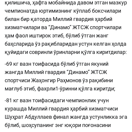
қилишича, ҳафта мобайнида давом этган мазкур
чемпионатда юртимизнинг кўплаб боксчилари
билан бир қаторда Миллий гвардия ҳарбий
хизматчилари ва “Динамо” ЖТСЖ спортчилари
ҳам фаол иштирок этиб, бўлиб ўтган жанг
баҳсларида ўз рақибларидан устун келган ҳолда
қуйидаги совринли ўринларни қўлга киритдилар:
-69 кг вазн тоифасида бўлиб ўтган якуний
жангда Миллий гвардия “Динамо” ЖТСЖ
спортчиси Жаҳонгир Раҳмонов ўз рақибини
мағлуб этиб, фахрли1-ўринни қўлга киритди;
-81 кг вазн тоифасидаги чемпионлик учун
курашда Миллий гвардия ҳарбий хизматчиси
Шуҳрат Абдуллаев финал жангда устунликка эга
бўлиб, шоҳсупанинг энг юқори поғонасини