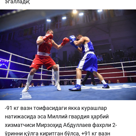
эгаллади;
-91 кг вазн тоифасидаги якка курашлар
натижасида эса Миллий гвардия ҳарбий
хизматчиси Мирзоҳид Абдуллаев фахрли 2-
ўринни қўлга киритган бўлса, +91 кг вазн