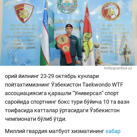
milliygvardiya.uz
орий йилнинг 23-29 октябрь кунлари
пойтахтимизнинг Ўзбекистон Taekwondo WTF
ассоциациясига қарашли “Универсал” спорт
саройида спортнинг бокс тури бўйича 10 та вазн
тоифасида катталар ўртасидаги Ўзбекистон
чемпионати бўлиб ўтди.
Миллий гвардия матбуот хизматининг
хабар