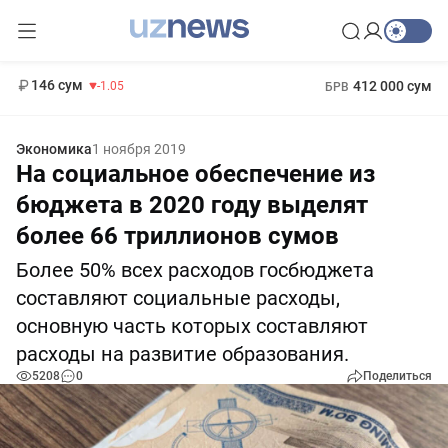
11 887 сум
-55.49
13 717 сум
1 271 000 сум
-25.83
МРОТ
146 сум
412 000 сум
-1.05
БРВ
Экономика
1 ноября 2019
На социальное обеспечение из
бюджета в 2020 году выделят
более 66 триллионов сумов
Более 50% всех расходов госбюджета
составляют социальные расходы,
основную часть которых составляют
расходы на развитие образования.
5208
0
Поделиться