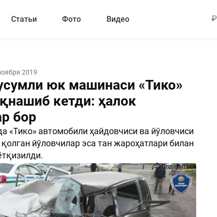
Статьи
Фото
Видео
ноября 2019
усумли юк машинаси «Тико»
ўқнашиб кетди: ҳалок
ар бор
а «Тико» автомобили ҳайдовчиси ва йўловчиси
, қолган йўловчилар эса тан жароҳатлари билан
ётқизилди.
Поделиться