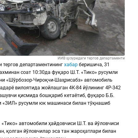
ИИВ ҳузуридаги тергов департаменти
и тергов департаментининг
хабар
беришича, 31
ахминан соат 10:30да фуқаро Ш.Т. «Тико» русумли
ни «Шўрбозор-Чироқчи-Шаҳрисабз» автомобиль
адарё вилоятида жойлашган 4К-84 йўлининг 4Р-342
ашувчи қисмида бошқариб кетаётиб, фуқаро Б.Б.
 «ЗИЛ» русумли юк машинаси билан тўқнашиб
 «Тико» автомобили ҳайдовчиси Ш.Т. ва йўловчиси
ган, қолган йўловчилар эса тан жароҳатлари билан