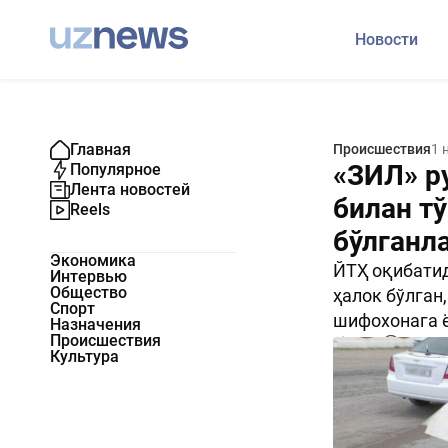
Новости
Главная
Происшествия
1 
«ЗИЛ» р
Популярное
Лента новостей
билан т
Reels
бўлганл
Экономика
ЙТҲ оқибатид
Интервью
Общество
ҳалок бўлган
Спорт
шифохонага 
Назначения
Происшествия
2741
0
Культура