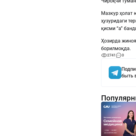
Чироқчи туман
Мазкур ҳолат 
ҳузуридаги те
қисми “а” банд
Ҳозирда жиноя
борилмоқда.
2741
0
Подпи
быть 
Популярн