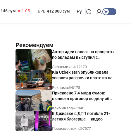
13 717 сум
-25.83
МРОТ
1 271 000 сум
146 сум
-1.05
БРВ
412 000 сум
Ру
Рекомендуем
Автор идеи налога на проценты
по вкладам выступил с
разъяснением
Экономика
12170
Kia Uzbekistan опубликовала
условия рассрочки платежа на
Kia Sonet со ставкой от 0%
Реклама
8175
годовых
Присвоено 7,4 млрд сумов:
вынесен приговор по делу об
обрушении путепровода в
Криминал
7768
Ташкенте
В Джизаке в ДТП погибла 21-
летняя блогерша — видео
Происшествия
7577