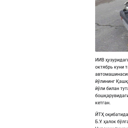
ИИВ ҳузуридаг
октябрь куни т
автомашинаси
йўлининг Қашқ
йўли билан тут
бошқарувидаги
кетган.
ЙТҲ оқибатида
Б.У. ҳалок бўл