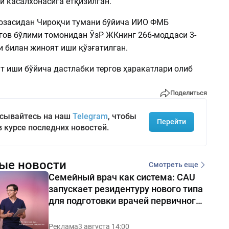
и касалхонасига ётқизилган.
юзасидан Чироқчи тумани бўйича ИИО ФМБ
ргов бўлими томонидан ЎзР ЖКнинг 266-моддаси 3-
и билан жиноят иши қўзғатилган.
т иши бўйича дастлабки тергов ҳаракатлари олиб
Поделиться
сывайтесь на наш
Telegram
, чтобы
Перейти
в курсе последних новостей.
ые новости
Смотреть еще
Семейный врач как система: CAU
запускает резидентуру нового типа
для подготовки врачей первичного
звена
Реклама
3 августа 14:00