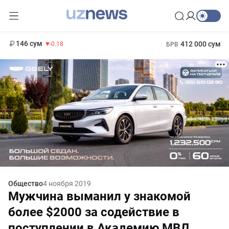
11 916 сум
28.92
13 749 сум
1 271 000 сум
32.19
МРОТ
146 сум
412 000 сум
-0.18
БРВ
Общество
4 ноября 2019
Мужчина выманил у знакомой
более $2000 за содействие в
поступлении в Академию МВД