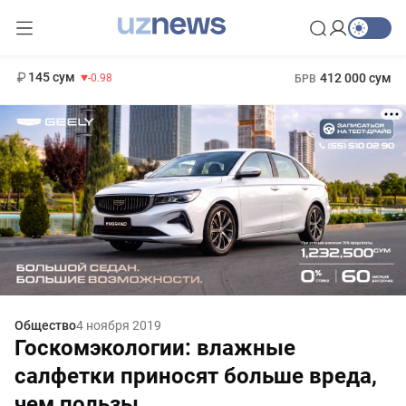
11 952 сум
36.46
13 780 сум
1 271 000 сум
30.12
МРОТ
145 сум
412 000 сум
-0.98
БРВ
Общество
4 ноября 2019
Госкомэкологии: влажные
салфетки приносят больше вреда,
чем пользы