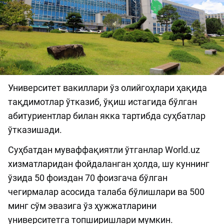
Университет вакиллари ўз олийгоҳлари ҳақида
тақдимотлар ўтказиб, ўқиш истагида бўлган
абитуриентлар билан якка тартибда суҳбатлар
ўтказишади.
Суҳбатдан муваффақиятли ўтганлар World.uz
хизматларидан фойдаланган ҳолда, шу куннинг
ўзида 50 фоиздан 70 фоизгача бўлган
чегирмалар асосида талаба бўлишлари ва 500
минг сўм эвазига ўз ҳужжатларини
университетга топширишлари мумкин.