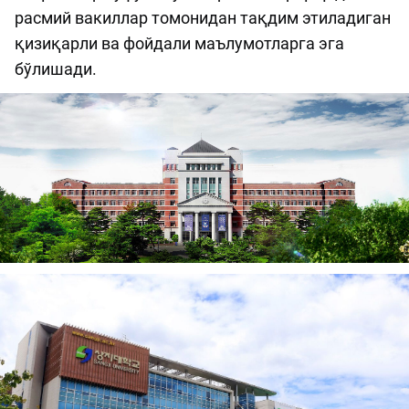
расмий вакиллар томонидан тақдим этиладиган
қизиқарли ва фойдали маълумотларга эга
бўлишади.