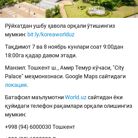
Рўйхатдан ушбу ҳавола орқали ўтишингиз
мумкин:
bit.ly/koreaworlduz
Тақдимот 7 ва 8 ноябрь кунлари соат 9:00дан
18:00га қадар давом этади.
Манзил: Тошкент ш., Амир Темур кўчаси, "City
Palace" меҳмонхонаси. Google Maps сайтидаги
локация
.
Батафсил маълумотни
World.uz
сайтидан ёки
қуйидаги телефон рақамлари орқали олишингиз
мумкин:
+998 (94) 6000030 Тошкент