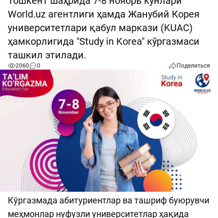
Тошкент шаҳрида 7-8 ноябрь кунлари
World.uz агентлиги ҳамда Жанубий Корея
университетлари қабул маркази (KUAC)
ҳамкорлигида "Study in Korea" кўргазмаси
ташкил этилади.
2060
0
Поделиться
Кўргазмада абитуриентлар ва ташриф буюрувчи
меҳмонлар нуфузли университетлар ҳақида