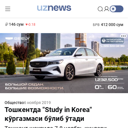
11 916 сум
28.92
13 749 сум
1 271 000 сум
32.19
МРОТ
146 сум
412 000 сум
-0.18
БРВ
Общество
6 ноября 2019
Тошкентда "Study in Korea"
кўргазмаси бўлиб ўтади