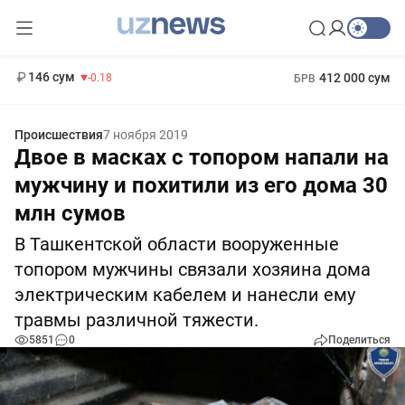
11 916 сум
28.92
13 749 сум
1 271 000 сум
32.19
МРОТ
146 сум
412 000 сум
-0.18
БРВ
Происшествия
7 ноября 2019
Двое в масках с топором напали на
мужчину и похитили из его дома 30
млн сумов
В Ташкентской области вооруженные
топором мужчины связали хозяина дома
электрическим кабелем и нанесли ему
травмы различной тяжести.
5851
0
Поделиться