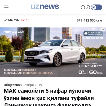
11 916 сум
28.92
13 749 сум
1 271 000 сум
32.19
МРОТ
146 сум
412 000 сум
-0.18
БРВ
Общество
8 ноября 2019
МАК самолёти 5 нафар йўловчи
ўзини ёмон ҳис қилгани туфайли
Ланьчжоу шаҳрига фавқулодда