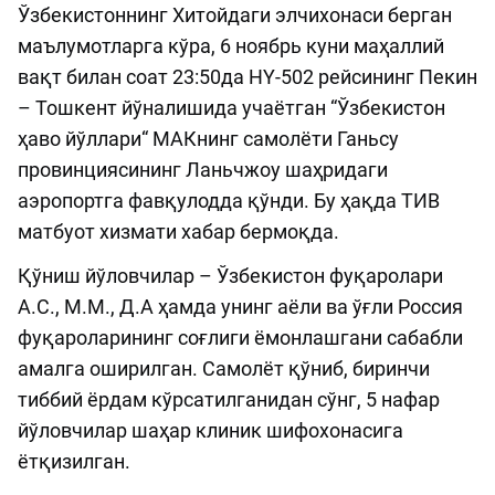
Ўзбекистоннинг Хитойдаги элчихонаси берган
маълумотларга кўра, 6 ноябрь куни маҳаллий
вақт билан соат 23:50да HY-502 рейсининг Пекин
– Тошкент йўналишида учаётган “Ўзбекистон
ҳаво йўллари“ МАКнинг самолёти Ганьсу
провинциясининг Ланьчжоу шаҳридаги
аэропортга фавқулодда қўнди. Бу ҳақда ТИВ
матбуот хизмати хабар бермоқда.
Қўниш йўловчилар – Ўзбекистон фуқаролари
А.С., М.М., Д.А ҳамда унинг аёли ва ўғли Россия
фуқароларининг соғлиги ёмонлашгани сабабли
амалга оширилган. Самолёт қўниб, биринчи
тиббий ёрдам кўрсатилганидан сўнг, 5 нафар
йўловчилар шаҳар клиник шифохонасига
ётқизилган.