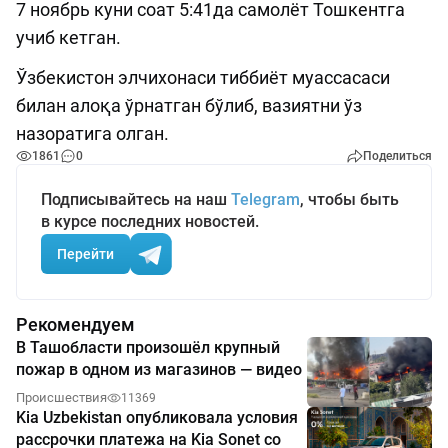
7 ноябрь куни соат 5:41да самолёт Тошкентга
учиб кетган.
Ўзбекистон элчихонаси тиббиёт муассасаси
билан алоқа ўрнатган бўлиб, вазиятни ўз
назоратига олган.
1861
0
Поделиться
Подписывайтесь на наш
Telegram
, чтобы быть
в курсе последних новостей.
Перейти
Рекомендуем
В Ташобласти произошёл крупный
пожар в одном из магазинов — видео
Происшествия
11369
Kia Uzbekistan опубликовала условия
рассрочки платежа на Kia Sonet со