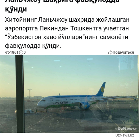
қўнди
Хитойнинг Ланьчжоу шаҳрида жойлашган
аэропортга Пекиндан Тошкентга учаётган
“Ўзбекистон ҳаво йўллари“нинг самолёти
фавқулодда қўнди.
1861
0
Поделиться
UzNews.uz