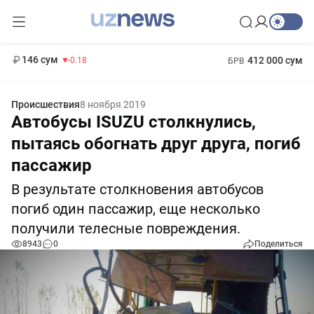
11 916 сум
28.92
13 749 сум
1 271 000 сум
32.19
МРОТ
146 сум
412 000 сум
-0.18
БРВ
Происшествия
8 ноября 2019
Автобусы ISUZU столкнулись,
пытаясь обогнать друг друга, погиб
пассажир
В результате столкновения автобусов
погиб один пассажир, еще несколько
получили телесные повреждения.
8943
0
Поделиться