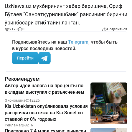
UzNews.uz мухбирининг хабар беришича, Ориф
Бўтаев "Саноатқурилишбанк" раисининг биринчи
ўринбосари этиб тайинланган.
2173
0
Поделиться
Подписывайтесь на наш
Telegram
, чтобы быть
в курсе последних новостей.
Перейти
Рекомендуем
Автор идеи налога на проценты по
вкладам выступил с разъяснением
Экономика
12225
Kia Uzbekistan опубликовала условия
рассрочки платежа на Kia Sonet со
ставкой от 0% годовых
Реклама
8216
Присвоено 7,4 млрд сумов: вынесен