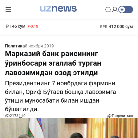
11 916 сум
28.92
13 749 сум
1 271 000 сум
32.19
МРОТ
146 сум
412 000 сум
-0.18
БРВ
Политика
8 ноября 2019
Марказий банк раисининг
ўринбосари эгаллаб турган
лавозимидан озод этилди
Президентнинг 7 ноябрдаги фармони
билан, Ориф Бўтаев бошқа лавозимга
ўтиши муносабати билан ишдан
бўшатилди.
2173
0
Поделиться