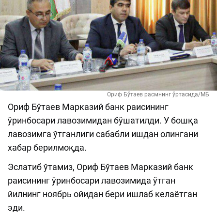
Ориф Бўтаев расмнинг ўртасида/МБ
Ориф Бўтаев Марказий банк раисининг
ўринбосари лавозимидан бўшатилди. У бошқа
лавозимга ўтганлиги сабабли ишдан олингани
хабар берилмоқда.
Эслатиб ўтамиз, Ориф Бўтаев Марказий банк
раисининг ўринбосари лавозимида ўтган
йилнинг ноябрь ойидан бери ишлаб келаётган
эди.