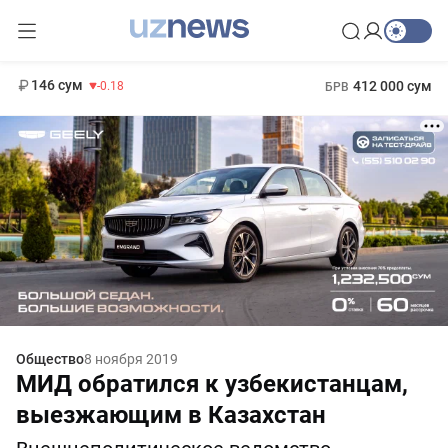
11 916 сум
28.92
13 749 сум
1 271 000 сум
32.19
МРОТ
146 сум
412 000 сум
-0.18
БРВ
Общество
8 ноября 2019
МИД обратился к узбекистанцам,
выезжающим в Казахстан