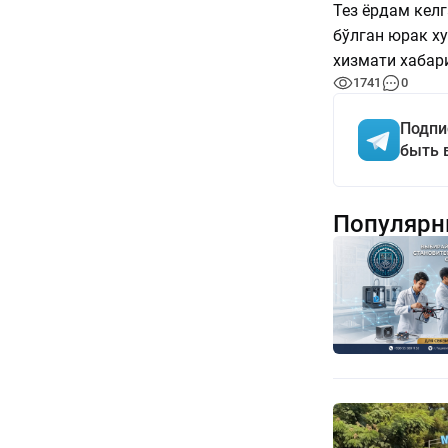
Тез ёрдам кел
бўлган юрак х
хизмати хабар
1741
0
Подпи
быть 
Популярн