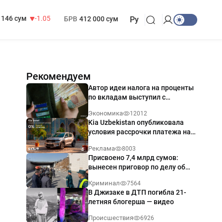
13 717 сум
-25.83
МРОТ
1 271 000 сум
146 сум
-1.05
БРВ
412 000 сум
Ру
Рекомендуем
Автор идеи налога на проценты
по вкладам выступил с
разъяснением
Экономика
12012
Kia Uzbekistan опубликовала
условия рассрочки платежа на
Kia Sonet со ставкой от 0%
Реклама
8003
годовых
Присвоено 7,4 млрд сумов:
вынесен приговор по делу об
обрушении путепровода в
Криминал
7564
Ташкенте
В Джизаке в ДТП погибла 21-
летняя блогерша — видео
Происшествия
6926