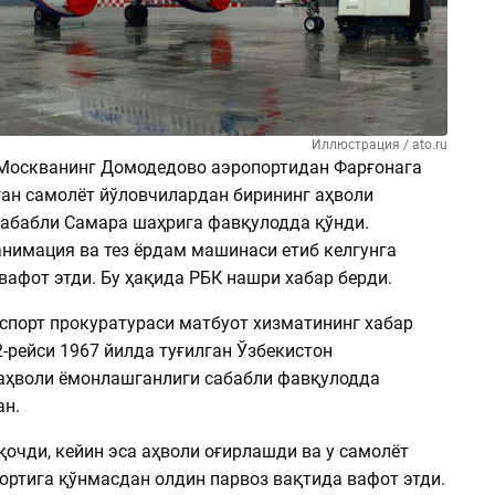
Иллюстрация / ato.ru
 Москванинг Домодедово аэропортидан Фарғонага
ган самолёт йўловчилардан бирининг аҳволи
абабли Самара шаҳрига фавқулодда қўнди.
анимация ва тез ёрдам машинаси етиб келгунга
вафот этди. Бу ҳақида РБК нашри хабар берди.
спорт прокуратураси матбуот хизматининг хабар
-рейси 1967 йилда туғилган Ўзбекистон
аҳволи ёмонлашганлиги сабабли фавқулодда
ан.
қочди, кейин эса аҳволи оғирлашди ва у самолёт
ортига қўнмасдан олдин парвоз вақтида вафот этди.