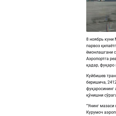
8 ноябрь куни
парвоз қилаёт
ёмонлашгани с
Аэропортга ре
қадар, фуқаро 
Куйбишев тран
беришича, 2412
фуқаросининг 
қўнишни сўраг
“Унинг мазаси 
Курумоч аэроп