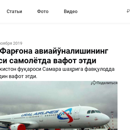
Статьи
Фото
Видео
ноября 2019
Фарғона авиайўналишининг
си самолётда вафот этди
кистон фуқароси Самара шаҳрига фавқулодда
ин вафот этди.
Поделиться