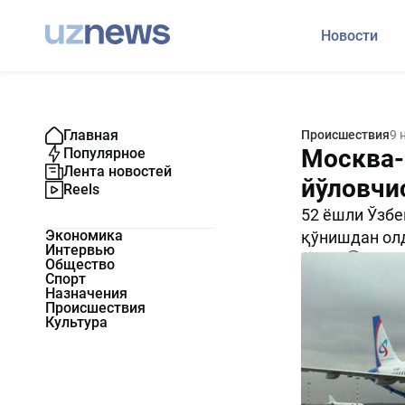
Новости
Главная
Происшествия
9 
Москва-
Популярное
Лента новостей
йўловчи
Reels
52 ёшли Ўзбе
Экономика
қўнишдан олд
Интервью
1741
0
Общество
Спорт
Назначения
Происшествия
Культура