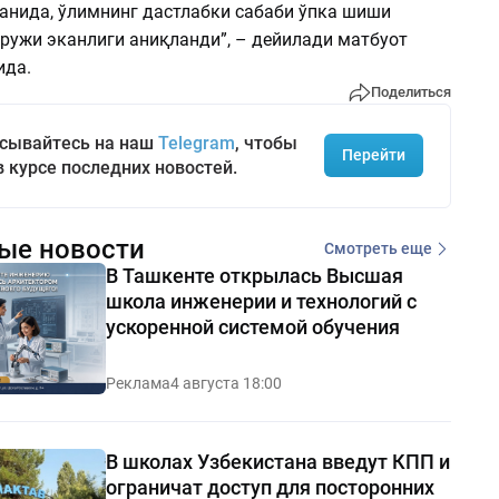
ганида, ўлимнинг дастлабки сабаби ўпка шиши
уружи эканлиги аниқланди”, – дейилади матбуот
ида.
Поделиться
сывайтесь на наш
Telegram
, чтобы
Перейти
в курсе последних новостей.
ые новости
Смотреть еще
В Ташкенте открылась Высшая
школа инженерии и технологий с
ускоренной системой обучения
Реклама
4 августа 18:00
В школах Узбекистана введут КПП и
ограничат доступ для посторонних