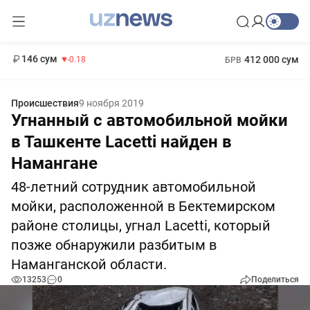
11 916 сум
28.92
13 749 сум
1 271 000 сум
32.19
МРОТ
146 сум
412 000 сум
-0.18
БРВ
Происшествия
9 ноября 2019
Угнанный с автомобильной мойки
в Ташкенте Lacetti найден в
Намангане
48-летний сотрудник автомобильной
мойки, расположенной в Бектемирском
районе столицы, угнал Lacetti, который
позже обнаружили разбитым в
Наманганской области.
13253
0
Поделиться