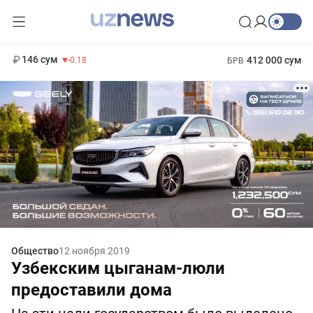
11 916 сум
28.92
13 749 сум
1 271 000 сум
32.19
МРОТ
146 сум
412 000 сум
-0.18
БРВ
Общество
12 ноября 2019
Узбекским цыганам-люли
предоставили дома