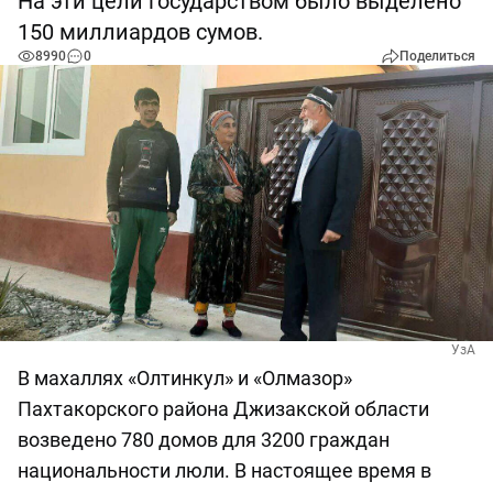
На эти цели государством было выделено
150 миллиардов сумов.
8990
0
Поделиться
УзА
В махаллях «Олтинкул» и «Олмазор»
Пахтакорского района Джизакской области
возведено 780 домов для 3200 граждан
национальности люли. В настоящее время в