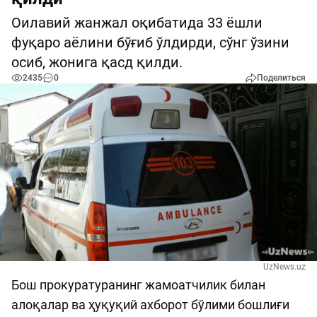
Оилавий жанжал оқибатида 33 ёшли
фуқаро аёлини бўғиб ўлдирди, сўнг ўзини
осиб, жонига қасд қилди.
2435
0
Поделиться
UzNews.uz
Бош прокуратуранинг жамоатчилик билан
алоқалар ва ҳуқуқий ахборот бўлими бошлиғи