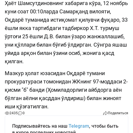
Ҳаёт Шамсутдиновнинг хабарига кўра, 12 ноябрь
куни соат 00:10ларда Самарқанд вилояти,
Оқдарё туманида истиқомат қилувчи фуқаро, 33
ёшли якка тартибдаги тадбиркор Х.Т. турмуш
ўртоғи 25 ёшли Д.В. билан ўзаро жанжаллашиб,
уни қўллари билан бўғиб ўлдирган. Сўнгра яшаш
уйида арқон билан ўзини осиб, жонига қасд
қилган.
Мазкур ҳолат юзасидан Оқдарё тумани
прокуратураси томонидан ЖКнинг 97-моддаси 2-
қисми "б" банди (Ҳомиладорлиги айбдорга аён
бўлган аёлни қасддан ўлдириш) билан жиноят
иши қўзғатилган.
2435
0
Поделиться
Подписывайтесь на наш
Telegram
, чтобы быть
в курсе последних новостей.