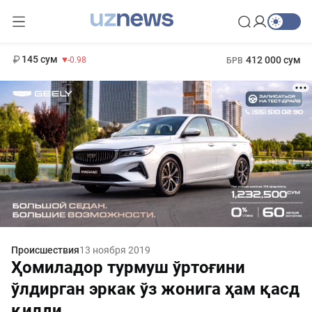
11 952 сум
36.46
13 780 сум
1 271 000 сум
30.12
МРОТ
145 сум
412 000 сум
-0.98
БРВ
Происшествия
13 ноября 2019
Ҳомиладор турмуш ўртоғини
ўлдирган эркак ўз жонига ҳам қасд
қилди