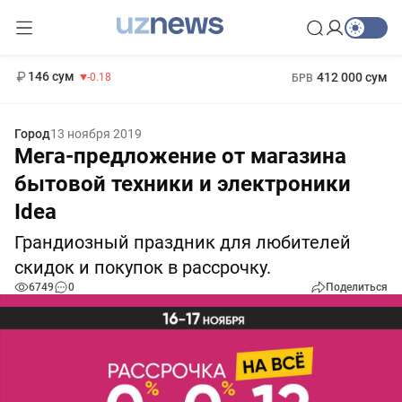
11 916 сум
28.92
13 749 сум
1 271 000 сум
32.19
МРОТ
146 сум
412 000 сум
-0.18
БРВ
Город
13 ноября 2019
Мега-предложение от магазина
бытовой техники и электроники
Idea
Грандиозный праздник для любителей
скидок и покупок в рассрочку.
6749
0
Поделиться