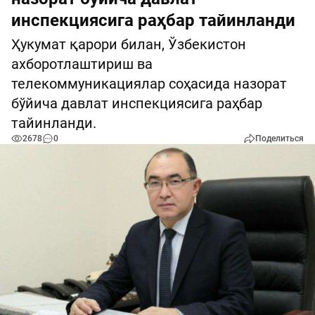
инспекциясига раҳбар тайинланди
Ҳукумат қарори билан, Ўзбекистон
ахборотлаштириш ва
телекоммуникациялар соҳасида назорат
бўйича давлат инспекциясига раҳбар
тайинланди.
2678
0
Поделиться