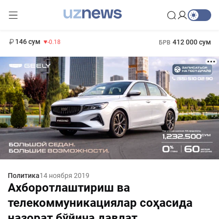
11 916 сум
28.92
13 749 сум
1 271 000 сум
32.19
МРОТ
146 сум
412 000 сум
-0.18
БРВ
Политика
14 ноября 2019
Ахборотлаштириш ва
телекоммуникациялар соҳасида
назорат бўйича давлат