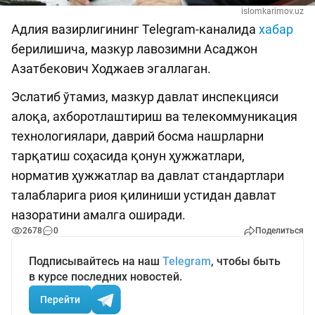
islomkarimov.uz
Адлия вазирлигининг Telegram-каналида
хабар
берилишича, мазкур лавозимни Асаджон
Азатбекович Ходжаев эгаллаган.
Эслатиб ўтамиз, мазкур давлат инспекцияси
алоқа, ахборотлаштириш ва телекоммуникация
технологиялари, даврий босма нашрларни
тарқатиш соҳасида қонун ҳужжатлари,
норматив ҳужжатлар ва давлат стандартлари
талабларига риоя қилиниши устидан давлат
назоратини амалга оширади.
2678
0
Поделиться
Подписывайтесь на наш
Telegram
, чтобы быть
в курсе последних новостей.
Перейти