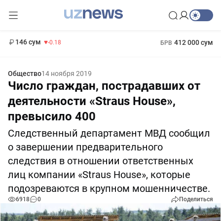
11 916 сум
28.92
13 749 сум
1 271 000 сум
32.19
МРОТ
146 сум
412 000 сум
-0.18
БРВ
Общество
14 ноября 2019
Число граждан, пострадавших от
деятельности «Straus House»,
превысило 400
Следственный департамент МВД сообщил
о завершении предварительного
следствия в отношении ответственных
лиц компании «Straus House», которые
подозреваются в крупном мошенничестве.
6918
0
Поделиться