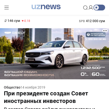
11 916 сум
28.92
13 749 сум
1 271 000 сум
32.19
МРОТ
146 сум
412 000 сум
-0.18
БРВ
Общество
14 ноября 2019
При президенте создан Совет
иностранных инвесторов