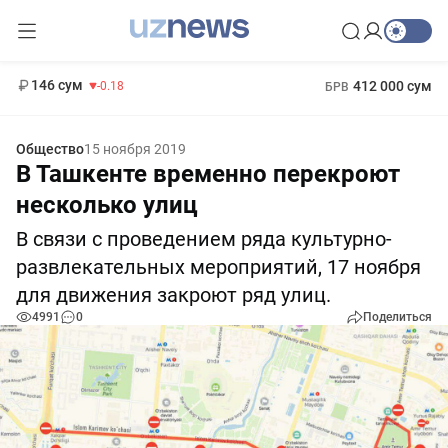
11 916 сум
28.92
13 749 сум
1 271 000 сум
32.19
МРОТ
146 сум
412 000 сум
-0.18
БРВ
Общество
15 ноября 2019
В Ташкенте временно перекроют
несколько улиц
В связи с проведением ряда культурно-
развлекательных мероприятий, 17 ноября
для движения закроют ряд улиц.
4991
0
Поделиться