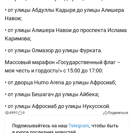
• от улицы Абдуллы Кадыри до улицы Алишера
Навои;
• от улицы Алишера Навои до проспекта Ислама
Каримова;
• от улицы Олмазор до улицы Фурката.
Массовый марафон «Государственный флаг –
моя честь и гордость!» с 15:00 до 17:00:
• от дворца Humo Arena до улицы Афросиаб;
• от улицы Бешагач до улицы Айбека;
• от улицы Афросиаб до улицы Нукусской.
4991
0
Поделиться
Подписывайтесь на наш
Telegram
, чтобы быть
в курсе последних новостей.