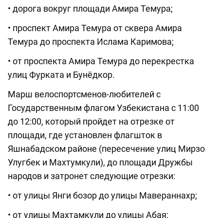
• дорога вокруг площади Амира Темура;
• проспект Амира Темура от сквера Амира
Темура до проспекта Ислама Каримова;
• от проспекта Амира Темура до перекрестка
улиц Фурката и Бунёдкор.
Марш велоспортсменов-любителей с
Государственным флагом Узбекистана с 11:00
до 12:00, который пройдет на отрезке от
площади, где установлен флагшток в
Яшнабадском районе (пересечение улиц Мирзо
Улугбек и Махтумкули), до площади Дружбы
народов и затронет следующие отрезки:
• от улицы Янги бозор до улицы Мавераннахр;
• от улицы Махтамкули до улицы Абая;