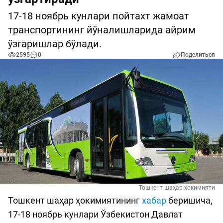
17-18 ноябрь кунлари пойтахт жамоат
транспортининг йўналишларида айрим
ўзгаришлар бўлади.
2595
0
Поделиться
Тошкент шаҳар ҳокимияти
Тошкент шаҳар ҳокимиятининг
хабар
беришича,
17-18 ноябрь кунлари Ўзбекистон Давлат