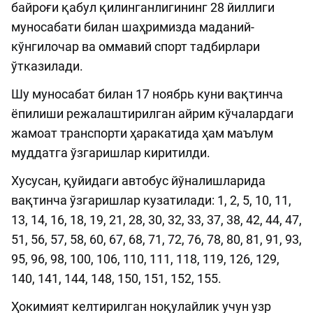
байроғи қабул қилинганлигининг 28 йиллиги
муносабати билан шаҳримизда маданий-
кўнгилочар ва оммавий спорт тадбирлари
ўтказилади.
Шу муносабат билан 17 ноябрь куни вақтинча
ёпилиши режалаштирилган айрим кўчалардаги
жамоат транспорти ҳаракатида ҳам маълум
муддатга ўзгаришлар киритилди.
Хусусан, қуйидаги автобус йўналишларида
вақтинча ўзгаришлар кузатилади: 1, 2, 5, 10, 11,
13, 14, 16, 18, 19, 21, 28, 30, 32, 33, 37, 38, 42, 44, 47,
51, 56, 57, 58, 60, 67, 68, 71, 72, 76, 78, 80, 81, 91, 93,
95, 96, 98, 100, 106, 110, 111, 118, 119, 126, 129,
140, 141, 144, 148, 150, 151, 152, 155.
Ҳокимият келтирилган ноқулайлик учун узр