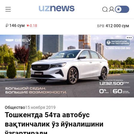
11 916 сум
28.92
13 749 сум
1 271 000 сум
32.19
МРОТ
146 сум
412 000 сум
-0.18
БРВ
Общество
15 ноября 2019
Тошкентда 54та автобус
вақтинчалик ўз йўналишини
ўзгартиради