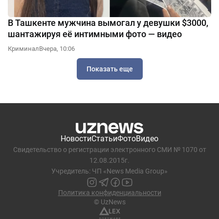
В Ташкенте мужчина вымогал у девушки $3000,
шантажируя её интимными фото — видео
Криминал
Вчера, 10:06
Показать еще
Новости
Статьи
Фото
Видео
Свидетельство о регистрации электронного СМИ № 1070 от
12.08.2015г.
Учредитель: ЧП «News Media Group»
Политика конфиденциальности
© UzNews