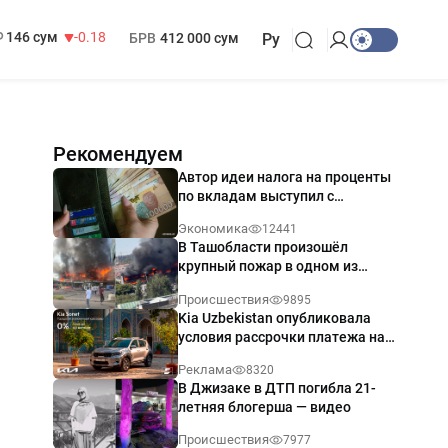
13 749 сум
32.19
МРОТ
1 271 000 сум
146 сум
-0.18
БРВ
412 000 сум
Ру
Рекомендуем
Автор идеи налога на проценты
по вкладам выступил с
разъяснением
Экономика
12441
В Ташобласти произошёл
крупный пожар в одном из
магазинов — видео
Происшествия
9895
Kia Uzbekistan опубликовала
условия рассрочки платежа на
Kia Sonet со ставкой от 0%
Реклама
8320
годовых
В Джизаке в ДТП погибла 21-
летняя блогерша — видео
Происшествия
7977