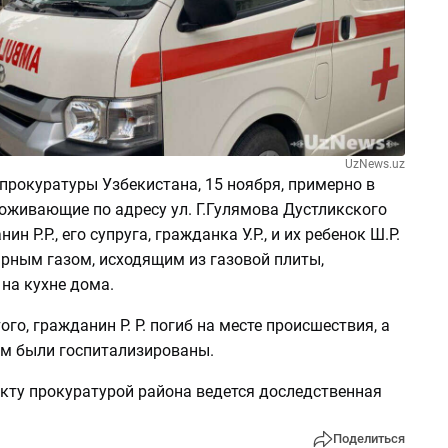
UzNews.uz
прокуратуры Узбекистана, 15 ноября, примерно в
роживающие по адресу ул. Г.Гулямова Дустликского
ин Р.Р., его супруга, гражданка У.Р., и их ребенок Ш.Р.
арным газом, исходящим из газовой плиты,
на кухне дома.
ого, гражданин Р. Р. погиб на месте происшествия, а
ом были госпитализированы.
кту прокуратурой района ведется доследственная
Поделиться