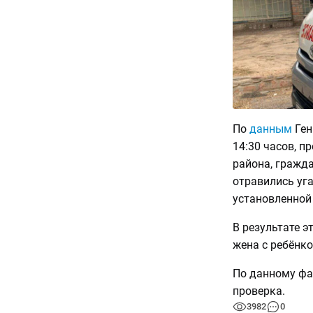
По
данным
Ген
14:30 часов, п
района, граждан
отравились уг
установленной 
В результате эт
жена с ребёнк
По данному фа
проверка.
3982
0