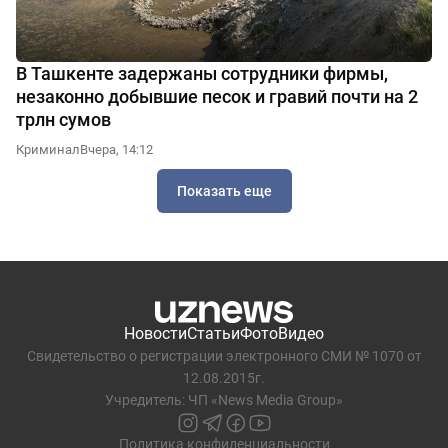
В Ташкенте задержаны сотрудники фирмы,
незаконно добывшие песок и гравий почти на 2
трлн сумов
Криминал
Вчера, 14:12
Показать еще
Новости
Статьи
Фото
Видео
Свидетельство о регистрации электронного СМИ № 1070 от
12.08.2015г.
Учредитель: ЧП «News Media Group»
Политика конфиденциальности