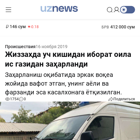
11 916 сум
28.92
13 749 сум
1 271 000 сум
32.19
МРОТ
146 сум
412 000 сум
-0.18
БРВ
Происшествия
16 ноября 2019
Жиззахда уч кишидан иборат оила
ис газидан заҳарланди
Заҳарланиш оқибатида эркак воқеа
жойида вафот этган, унинг аёли ва
фарзанди эса касалхонага ётқизилган.
1754
0
Поделиться