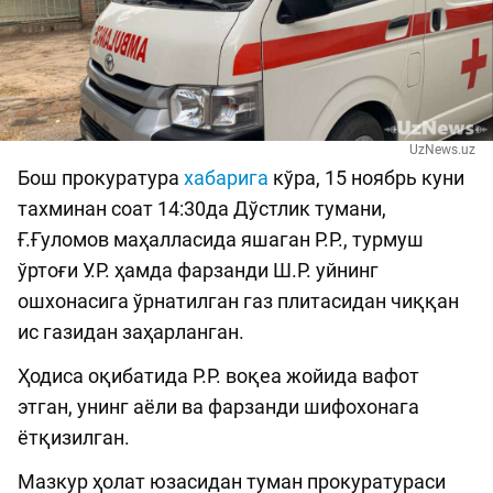
UzNews.uz
Бош прокуратура
хабарига
кўра, 15 ноябрь куни
тахминан соат 14:30да Дўстлик тумани,
Ғ.Ғуломов маҳалласида яшаган Р.Р., турмуш
ўртоғи У.Р. ҳамда фарзанди Ш.Р. уйнинг
ошхонасига ўрнатилган газ плитасидан чиққан
ис газидан заҳарланган.
Ҳодиса оқибатида Р.Р. воқеа жойида вафот
этган, унинг аёли ва фарзанди шифохонага
ётқизилган.
Мазкур ҳолат юзасидан туман прокуратураси