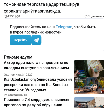
томонидан терговга қадар текширув
ҳаракатлари ўтказилмоқда.
1754
0
Поделиться
Подписывайтесь на наш
Telegram
, чтобы быть
в курсе последних новостей.
Перейти
Рекомендуем
Автор идеи налога на проценты по
вкладам выступил с разъяснением
Экономика
12227
Kia Uzbekistan опубликовала условия
рассрочки платежа на Kia Sonet со
ставкой от 0% годовых
Реклама
8218
Присвоено 7,4 млрд сумов: вынесен
приговор по делу об обрушении