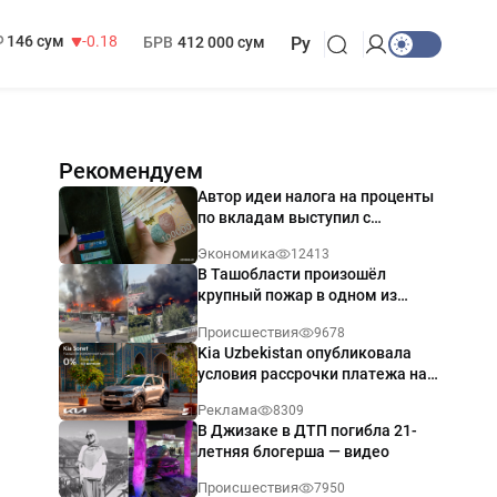
13 749 сум
32.19
МРОТ
1 271 000 сум
146 сум
-0.18
БРВ
412 000 сум
Ру
Рекомендуем
Автор идеи налога на проценты
по вкладам выступил с
разъяснением
Экономика
12413
В Ташобласти произошёл
крупный пожар в одном из
магазинов — видео
Происшествия
9678
Kia Uzbekistan опубликовала
условия рассрочки платежа на
Kia Sonet со ставкой от 0%
Реклама
8309
годовых
В Джизаке в ДТП погибла 21-
летняя блогерша — видео
Происшествия
7950