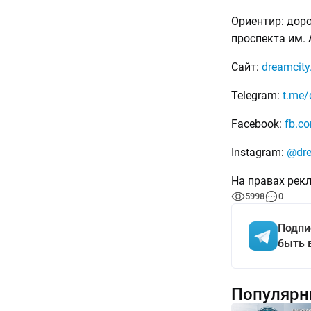
Ориентир: дор
проспекта им.
Сайт:
dreamcity
Telegram:
t.me/
Facebook:
fb.c
Instagram:
@dre
На правах рек
5998
0
Подпи
быть 
Популярн