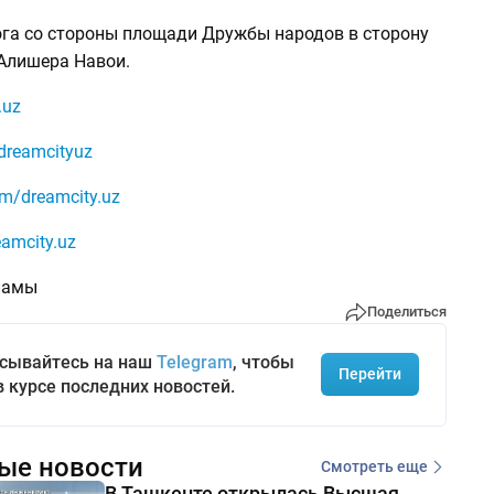
ога со стороны площади Дружбы народов в сторону
 Алишера Навои.
.uz
dreamcityuz
om/dreamcity.uz
amcity.uz
ламы
Поделиться
сывайтесь на наш
Telegram
, чтобы
Перейти
в курсе последних новостей.
ые новости
Смотреть еще
В Ташкенте открылась Высшая