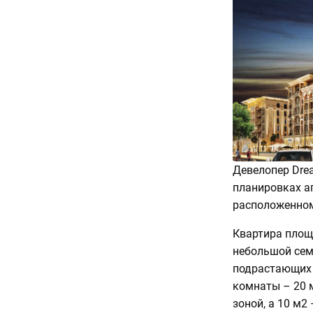
Девелопер Drea
планировках а
расположенном 
Квартира площ
небольшой сем
подрастающих 
комнаты – 20 
зоной, а 10 м2