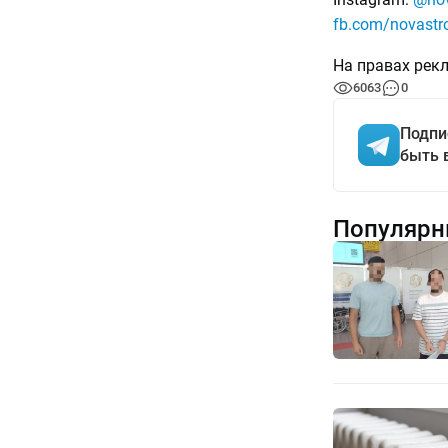
fb.com/novastr
На правах рек
6063
0
Подпи
быть 
Популярн