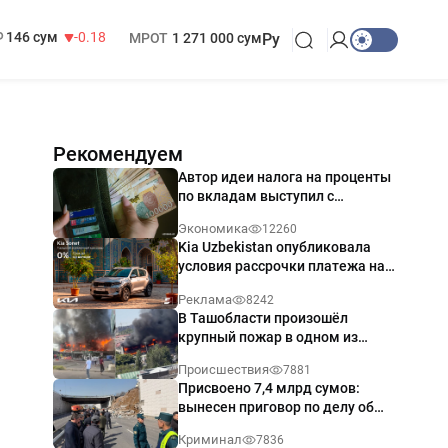
13 749 сум
32.19
БРВ
412 000 сум
146 сум
-0.18
МРОТ
1 271 000 сум
Ру
Рекомендуем
Автор идеи налога на проценты
по вкладам выступил с
разъяснением
Экономика
12260
Kia Uzbekistan опубликовала
условия рассрочки платежа на
Kia Sonet со ставкой от 0%
Реклама
8242
годовых
В Ташобласти произошёл
крупный пожар в одном из
магазинов — видео
Происшествия
7881
Присвоено 7,4 млрд сумов:
вынесен приговор по делу об
обрушении путепровода в
Криминал
7836
Ташкенте