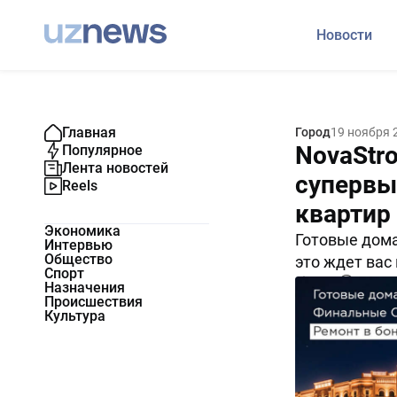
Новости
Главная
Город
19 ноября 
NovaStr
Популярное
Лента новостей
супервы
Reels
квартир
Экономика
Готовые дома
Интервью
Общество
это ждет вас
Спорт
6063
0
Назначения
Происшествия
Культура