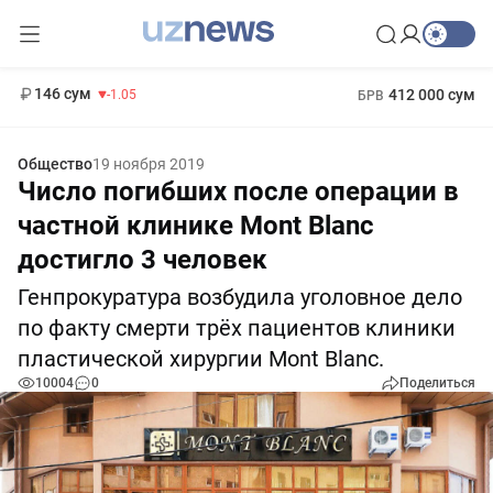
11 887 сум
-55.49
13 717 сум
1 271 000 сум
-25.83
МРОТ
146 сум
412 000 сум
-1.05
БРВ
Общество
19 ноября 2019
Число погибших после операции в
частной клинике Mont Blanc
достигло 3 человек
Генпрокуратура возбудила уголовное дело
по факту смерти трёх пациентов клиники
пластической хирургии Mont Blanc.
10004
0
Поделиться