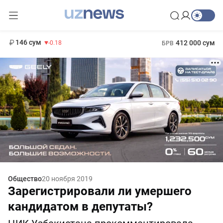
11 916 сум
28.92
13 749 сум
1 271 000 сум
32.19
МРОТ
146 сум
412 000 сум
-0.18
БРВ
Общество
20 ноября 2019
Зарегистрировали ли умершего
кандидатом в депутаты?