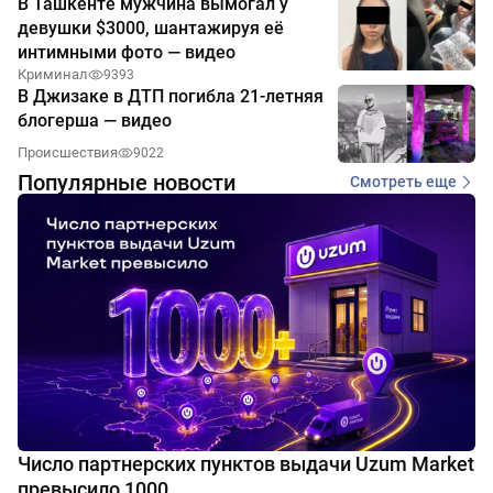
В Ташкенте мужчина вымогал у
девушки $3000, шантажируя её
интимными фото — видео
Криминал
9393
В Джизаке в ДТП погибла 21-летняя
блогерша — видео
Происшествия
9022
Популярные новости
Смотреть еще
Число партнерских пунктов выдачи Uzum Market
превысило 1000