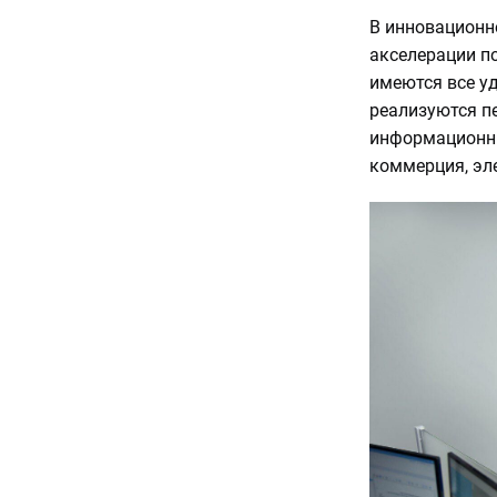
В инновационн
акселерации п
имеются все у
реализуются п
информационны
коммерция, эл