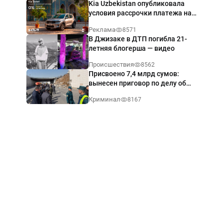
Kia Uzbekistan опубликовала
условия рассрочки платежа на
Kia Sonet со ставкой от 0%
Реклама
8571
годовых
В Джизаке в ДТП погибла 21-
летняя блогерша — видео
Происшествия
8562
Присвоено 7,4 млрд сумов:
вынесен приговор по делу об
обрушении путепровода в
Криминал
8167
Ташкенте