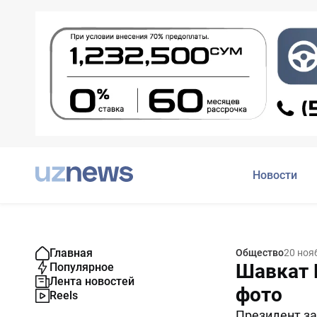
Новости
Главная
Общество
20 ноя
Шавкат 
Популярное
Лента новостей
фото
Reels
Президент з