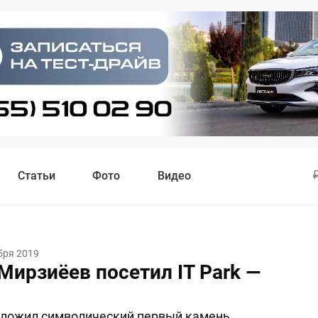
Статьи
Фото
Видео
бря 2019
Мирзиёев посетил IT Park —
аложил символический первый камень