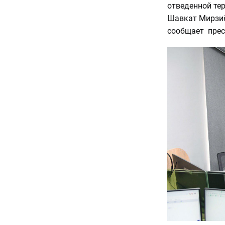
отведенной те
Шавкат Мирзиё
сообщает прес