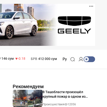
11 916 сум
28.92
13 749 сум
32.19
МРОТ
1 271 000 сум
146 сум
-0.18
БРВ
412 000 сум
Ру
Рекомендуем
В Ташобласти произошёл
крупный пожар в одном из
магазинов — видео
Происшествия
12056