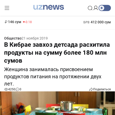
11 916 сум
28.92
13 749 сум
1 271 000 сум
32.19
МРОТ
146 сум
412 000 сум
-0.18
БРВ
Общество
21 ноября 2019
В Кибрае завхоз детсада расхитила
продукты на сумму более 180 млн
сумов
Женщина занималась присвоением
продуктов питания на протяжении двух
лет.
4250
0
Поделиться