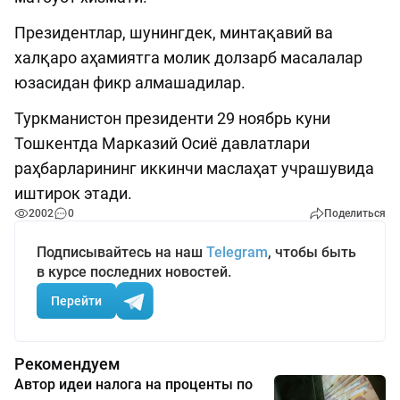
Президентлар, шунингдек, минтақавий ва
халқаро аҳамиятга молик долзарб масалалар
юзасидан фикр алмашадилар.
Туркманистон президенти 29 ноябрь куни
Тошкентда Марказий Осиё давлатлари
раҳбарларининг иккинчи маслаҳат учрашувида
иштирок этади.
2002
0
Поделиться
Подписывайтесь на наш
Telegram
, чтобы быть
в курсе последних новостей.
Перейти
Рекомендуем
Автор идеи налога на проценты по