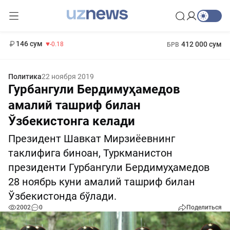
11 916 сум
28.92
13 749 сум
1 271 000 сум
32.19
МРОТ
146 сум
412 000 сум
-0.18
БРВ
Политика
22 ноября 2019
Гурбангули Бердимуҳамедов
амалий ташриф билан
Ўзбекистонга келади
Президент Шавкат Мирзиёевнинг
таклифига биноан, Туркманистон
президенти Гурбангули Бердимуҳамедов
28 ноябрь куни амалий ташриф билан
Ўзбекистонда бўлади.
2002
0
Поделиться