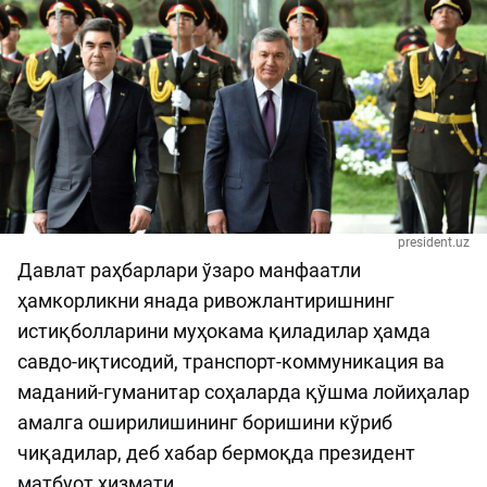
president.uz
Давлат раҳбарлари ўзаро манфаатли
ҳамкорликни янада ривожлантиришнинг
истиқболларини муҳокама қиладилар ҳамда
савдо-иқтисодий, транспорт-коммуникация ва
маданий-гуманитар соҳаларда қўшма лойиҳалар
амалга оширилишининг боришини кўриб
чиқадилар, деб хабар бермоқда президент
матбуот хизмати.