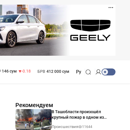
11 916 сум
28.92
13 749 сум
32.19
МРОТ
1 271 000 сум
146 сум
-0.18
БРВ
412 000 сум
Ру
Рекомендуем
В Ташобласти произошёл
крупный пожар в одном из
магазинов — видео
Происшествия
11644