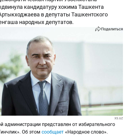
ыдвинула кандидатуру хокима Ташкента
Артыкходжаева в депутаты Ташкентского
енгаша народных депутатов.
Поделиться
xs.uz
ой администрации представлен от избирательного
инчлик». Об этом
сообщает
«Народное слово».