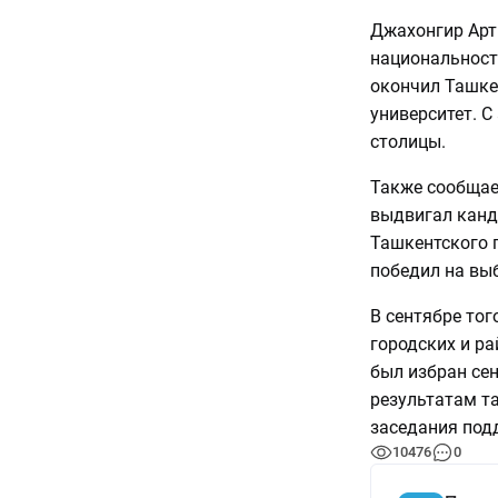
Джахонгир Арт
национальности
окончил Ташке
университет. С
столицы.
Также сообщае
выдвигал канд
Ташкентского 
победил на вы
В сентябре тог
городских и р
был избран се
результатам та
заседания под
10476
0