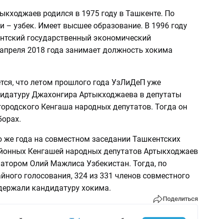
ыкходжаев родился в 1975 году в Ташкенте. По
 – узбек. Имеет высшее образование. В 1996 году
нтский государственный экономический
 апреля 2018 года занимает должность хокима
тся, что летом прошлого года УзЛиДеП уже
идатуру Джахонгира Артыкходжаева в депутаты
городского Кенгаша народных депутатов. Тогда он
борах.
о же года на совместном заседании Ташкентских
айонных Кенгашей народных депутатов Артыкходжаев
натором Олий Мажлиса Узбекистан. Тогда, по
йного голосования, 324 из 331 членов совместного
держали кандидатуру хокима.
Поделиться