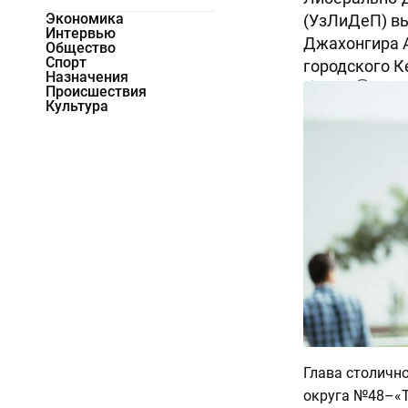
Экономика
(УзЛиДеП) в
Интервью
Джахонгира 
Общество
Спорт
городского К
Назначения
10476
0
Происшествия
Культура
Глава столичн
округа №48–«Т