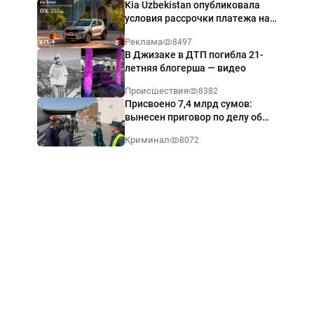
Kia Uzbekistan опубликовала
условия рассрочки платежа на
Kia Sonet со ставкой от 0%
Реклама
8497
годовых
В Джизаке в ДТП погибла 21-
летняя блогерша — видео
Происшествия
8382
Присвоено 7,4 млрд сумов:
вынесен приговор по делу об
обрушении путепровода в
Криминал
8072
Ташкенте