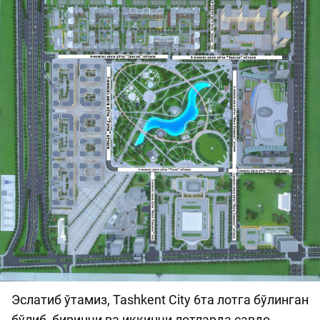
Эслатиб ўтамиз, Tashkent City 6та лотга бўлинган
бўлиб, биринчи ва иккинчи лотларда савдо