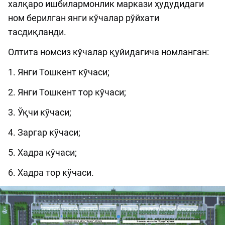
халқаро ишбилармонлик маркази ҳудудидаги
ном берилган янги кўчалар рўйхати
тасдиқланди.
Олтита номсиз кўчалар қуйидагича номланган:
1. Янги Тошкент кўчаси;
2. Янги Тошкент тор кўчаси;
3. Ўқчи кўчаси;
4. Заргар кўчаси;
5. Хадра кўчаси;
6. Хадра тор кўчаси.