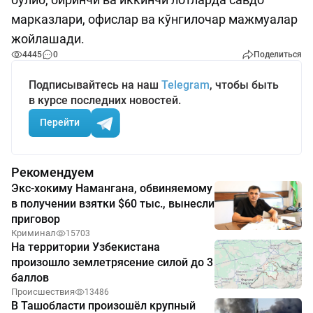
марказлари, офислар ва кўнгилочар мажмуалар
жойлашади.
4445
0
Поделиться
Подписывайтесь на наш
Telegram
, чтобы быть
в курсе последних новостей.
Перейти
Рекомендуем
Экс-хокиму Намангана, обвиняемому
в получении взятки $60 тыс., вынесли
приговор
Криминал
15703
На территории Узбекистана
произошло землетрясение силой до 3
баллов
Происшествия
13486
В Ташобласти произошёл крупный