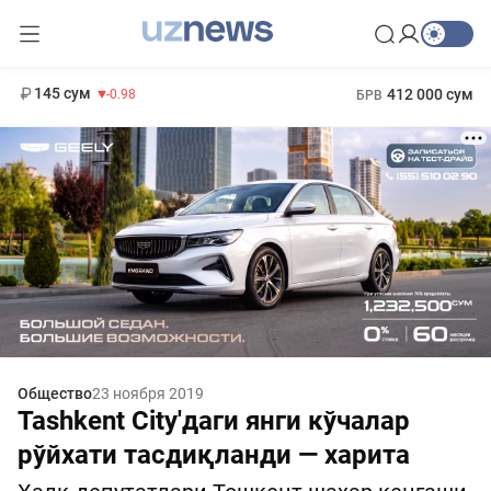
11 952 сум
36.46
13 780 сум
1 271 000 сум
30.12
МРОТ
145 сум
412 000 сум
-0.98
БРВ
Общество
23 ноября 2019
Tashkent City'даги янги кўчалар
рўйхати тасдиқланди — харита