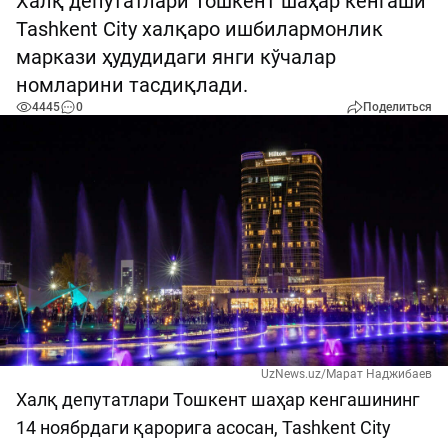
Халқ депутатлари Тошкент шаҳар кенгаши
Tashkent City халқаро ишбилармонлик
маркази ҳудудидаги янги кўчалар
номларини тасдиқлади.
4445
0
Поделиться
UzNews.uz/Марат Наджибаев
Халқ депутатлари Тошкент шаҳар кенгашининг
14 ноябрдаги қарорига асосан, Tashkent City