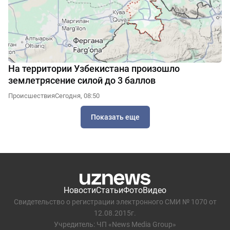
На территории Узбекистана произошло
землетрясение силой до 3 баллов
Происшествия
Сегодня, 08:50
Показать еще
Новости
Статьи
Фото
Видео
Свидетельство о регистрации электронного СМИ № 1070 от
12.08.2015г.
Учредитель: ЧП «News Media Group»