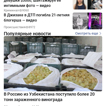
девушки $3000, шантажируя её
интимными фото — видео
Криминал
9060
В Джизаке в ДТП погибла 21-летняя
блогерша — видео
Происшествия
8972
Популярные новости
Смотреть еще
В Россию из Узбекистана поступило более 20
тонн зараженного винограда