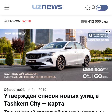
11 916 сум
28.92
13 749 сум
1 271 000 сум
32.19
МРОТ
146 сум
412 000 сум
-0.18
БРВ
Общество
23 ноября 2019
Утвержден список новых улиц в
Tashkent City — карта