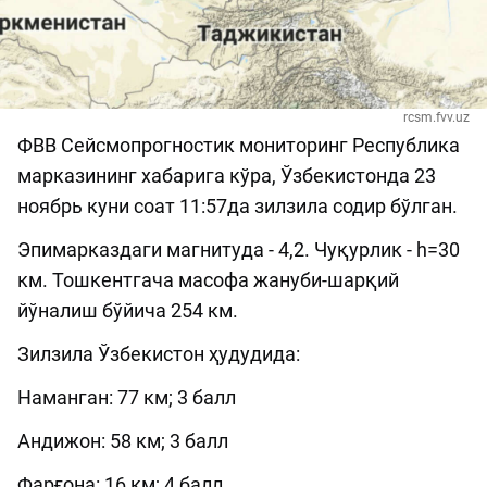
rcsm.fvv.uz
ФВВ Сейсмопрогностик мониторинг Республика
марказининг хабарига кўра, Ўзбекистонда 23
ноябрь куни соат 11:57да зилзила содир бўлган.
Эпимарказдаги магнитуда - 4,2. Чуқурлик - h=30
км. Тошкентгача масофа жануби-шарқий
йўналиш бўйича 254 км.
Зилзила Ўзбекистон ҳудудида:
Наманган: 77 км; 3 балл
Андижон: 58 км; 3 балл
Фарғона: 16 км; 4 балл