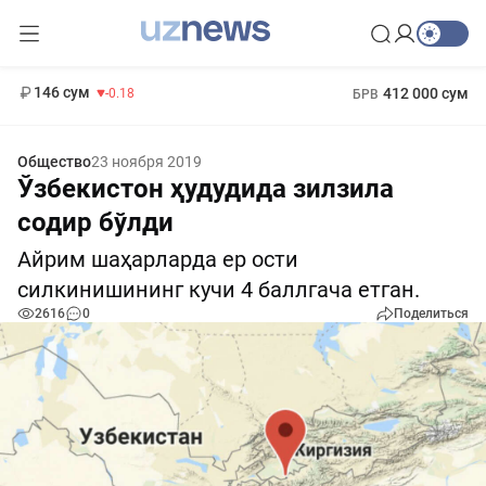
11 916 сум
28.92
13 749 сум
1 271 000 сум
32.19
МРОТ
146 сум
412 000 сум
-0.18
БРВ
Общество
23 ноября 2019
Ўзбекистон ҳудудида зилзила
содир бўлди
Айрим шаҳарларда ер ости
силкинишининг кучи 4 баллгача етган.
2616
0
Поделиться