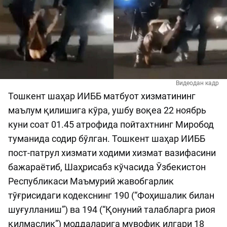
Видеодан кадр
Тошкент шаҳар ИИББ матбуот хизматининг
маълум қилишига кўра, ушбу воқеа 22 ноябрь
куни соат 01.45 атрофида пойтахтнинг Миробод
туманида содир бўлган. Тошкент шаҳар ИИББ
пост-патрул хизмати ходими хизмат вазифасини
бажараётиб, Шаҳрисабз кўчасида Ўзбекистон
Республикаси Маъмурий жавобгарлик
тўғрисидаги кодекснинг 190 (“Фоҳишалик билан
шуғулланиш”) ва 194 (“Қонуний талабларга риоя
қилмаслик”) моддаларига мувофиқ илгари 18