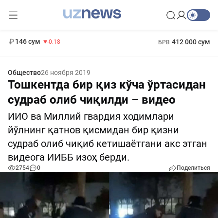
11 916 сум
28.92
13 749 сум
1 271 000 сум
32.19
МРОТ
146 сум
412 000 сум
-0.18
БРВ
Общество
26 ноября 2019
Тошкентда бир қиз кўча ўртасидан
судраб олиб чиқилди – видео
ИИО ва Миллий гвардия ходимлари
йўлнинг қатнов қисмидан бир қизни
судраб олиб чиқиб кетишаётгани акс этган
видеога ИИББ изоҳ берди.
2754
0
Поделиться