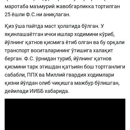
маротаба маъмурий жавобгарликка тортилган
25 ёшли Ф.С.ни аниқлаган.
Қиз ўша пайтда маст ҳолатида бўлган. У
яқинлашаётган ички ишлар ходимини кўриб,
йўлнинг қатнов қисмига ётиб олган ва бу орқали
транспорт воситаларининг ўтишига халақит
берган. Ф.С. ўрнидан туриб, йўлнинг қатнов
қисмини тарк этишдан қатъиян бош тортганлиги
сабабли, ППХ ва Миллий гвардия ходимлари
қизни йўлдан олиб чиқишга мажбур бўлишган,
дейилади ИИББ хабарида.