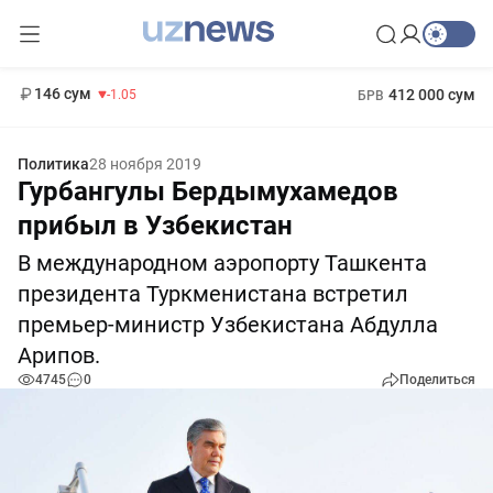
11 887 сум
-55.49
13 717 сум
1 271 000 сум
-25.83
МРОТ
146 сум
412 000 сум
-1.05
БРВ
Политика
28 ноября 2019
Гурбангулы Бердымухамедов
прибыл в Узбекистан
В международном аэропорту Ташкента
президента Туркменистана встретил
премьер-министр Узбекистана Абдулла
Арипов.
4745
0
Поделиться