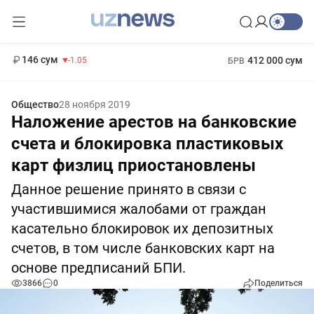
11 887 сум
-55.49
13 717 сум
1 271 000 сум
-25.83
МРОТ
146 сум
412 000 сум
-1.05
БРВ
Общество
28 ноября 2019
Наложение арестов на банковские
счета и блокировка пластиковых
карт физлиц приостановлены
Данное решение принято в связи с
участившимися жалобами от граждан
касательно блокировок их депозитных
счетов, в том числе банковских карт на
основе предписаний БПИ.
3866
0
Поделиться