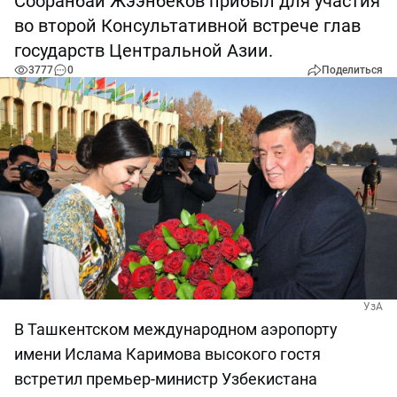
Сооранбай Жээнбеков прибыл для участия
во второй Консультативной встрече глав
государств Центральной Азии.
3777
0
Поделиться
УзА
В Ташкентском международном аэропорту
имени Ислама Каримова высокого гостя
встретил премьер-министр Узбекистана