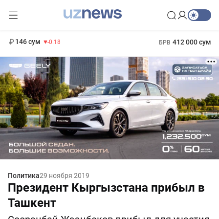
11 916 сум
28.92
13 749 сум
1 271 000 сум
32.19
МРОТ
146 сум
412 000 сум
-0.18
БРВ
Политика
29 ноября 2019
Президент Кыргызстана прибыл в
Ташкент