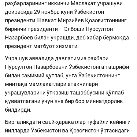
раҳбарларининг иккинчи Маслаҳат учрашуви
доирасида 29 ноябрь куни Ўзбекистон
президенти Шавкат Мирзиёев Қозоғистоннинг
биринчи президенти – Элбоши Нурсултон
Назарбоев билан учрашди, деб хабар бермоқда
президент матбуот хизмати.
Учрашув аввалида давлатимиз раҳбари
Нурсултон Назарбоевни Ўзбекистонга ташрифи
билан самимий қутлаб, унга Ўзбекистоннинг
минтақа мамлакатлари етакчилари
учрашувларини ўтказиш ташаббусини қўллаб-
қувватлагани учун яна бир бор миннатдорлик
билдирди.
Биргаликдаги саъй-ҳаракатлар туфайли кейинги
йилларда Ўзбекистон ва Қозоғистон ўртасидаги