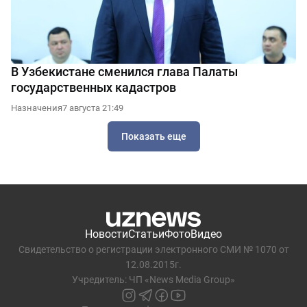
В Узбекистане сменился глава Палаты
государственных кадастров
Назначения
7 августа 21:49
Показать еще
Новости
Статьи
Фото
Видео
Свидетельство о регистрации электронного СМИ № 1070 от
12.08.2015г.
Учредитель: ЧП «News Media Group»