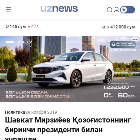
11 952 сум
36.46
13 780 сум
1 271 000 сум
30.12
МРОТ
145 сум
412 000 сум
-0.98
БРВ
Политика
29 ноября 2019
Шавкат Мирзиёев Қозоғистоннинг
биринчи президенти билан
учрашди