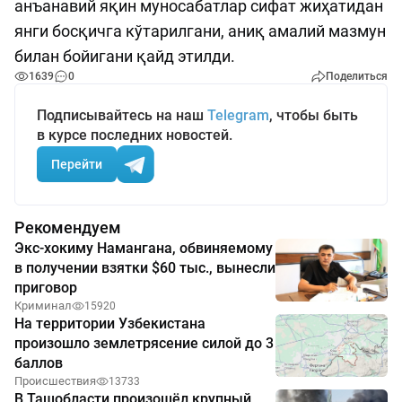
анъанавий яқин муносабатлар сифат жиҳатидан
янги босқичга кўтарилгани, аниқ амалий мазмун
билан бойигани қайд этилди.
1639
0
Поделиться
Подписывайтесь на наш
Telegram
, чтобы быть
в курсе последних новостей.
Перейти
Рекомендуем
Экс-хокиму Намангана, обвиняемому
в получении взятки $60 тыс., вынесли
приговор
Криминал
15920
На территории Узбекистана
произошло землетрясение силой до 3
баллов
Происшествия
13733
В Ташобласти произошёл крупный