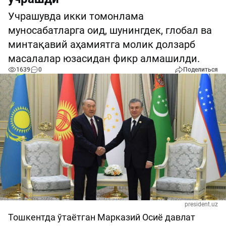
Учрашувда икки томонлама
муносабатларга оид, шунингдек, глобал ва
минтақавий аҳамиятга молик долзарб
масалалар юзасидан фикр алмашилди.
1639
0
Поделиться
president.uz
Тошкентда ўтаётган Марказий Осиё давлат