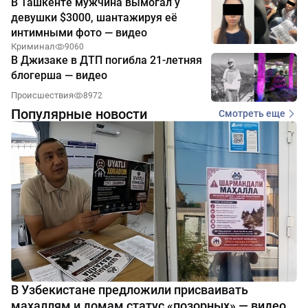
В Ташкенте мужчина вымогал у
девушки $3000, шантажируя её
интимными фото — видео
Криминал
9060
В Джизаке в ДТП погибла 21-летняя
блогерша — видео
Происшествия
8972
Популярные новости
Смотреть еще
В Узбекистане предложили присваивать
махаллям и домам статус «позорных» — видео