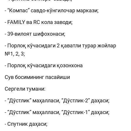
- “Компас” савдо-кўнгилочар маркази;
- FAMILY ва RC кола заводи;
- 39-вилоят шифохонаси;
- Порлоқ кўчасидаги 2 қаватли турар жойлар
№1, 2, 3;
- Порлоқ кўчасидаги қозонхона
Сув босимининг пасайиши
Сергели тумани:
- “Дўстлик” маҳалласи, “Дўстлик-2” даҳаси;
- “Дўстлик” маҳалласи, “Дўстлик-1” даҳаси;
- Спутник даҳаси;