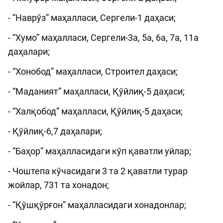
- “Наврўз” маҳалласи, Сергели-1 даҳаси;
- “Хумо” маҳалласи, Сергели-3а, 5а, 6а, 7а, 11а
даҳалари;
- “Хонобод” маҳалласи, Строител даҳаси;
- “Маданият” маҳалласи, Қўйлиқ-5 даҳаси;
- “Халқобод” маҳалласи, Қўйлиқ-5 даҳаси;
- Қўйлиқ-6,7 даҳалари;
- “Баҳор” маҳалласидаги кўп қаватли уйлар;
- Чоштепа кўчасидаги 3 та 2 қаватли турар
жойлар, 731 та хонадон;
- “Қўшқўрғон” маҳалласидаги хонадонлар;