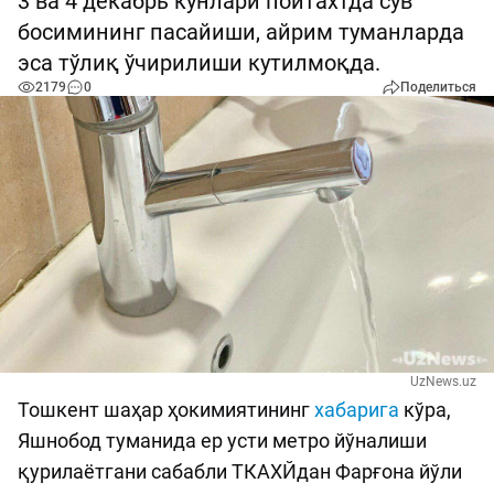
3 ва 4 декабрь кунлари пойтахтда сув
босимининг пасайиши, айрим туманларда
эса тўлиқ ўчирилиши кутилмоқда.
2179
0
Поделиться
UzNews.uz
Тошкент шаҳар ҳокимиятининг
хабарига
кўра,
Яшнобод туманида ер усти метро йўналиши
қурилаётгани сабабли ТКАХЙдан Фарғона йўли