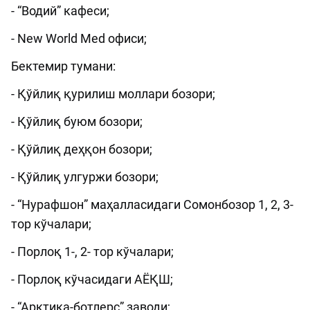
- “Водий” кафеси;
- New World Med офиси;
Бектемир тумани:
- Қўйлиқ қурилиш моллари бозори;
- Қўйлиқ буюм бозори;
- Қўйлиқ деҳқон бозори;
- Қўйлиқ улгуржи бозори;
- “Нурафшон” маҳалласидаги Сомонбозор 1, 2, 3-
тор кўчалари;
- Порлоқ 1-, 2- тор кўчалари;
- Порлоқ кўчасидаги АЁҚШ;
- “Арктика-ботлерс” заводи;