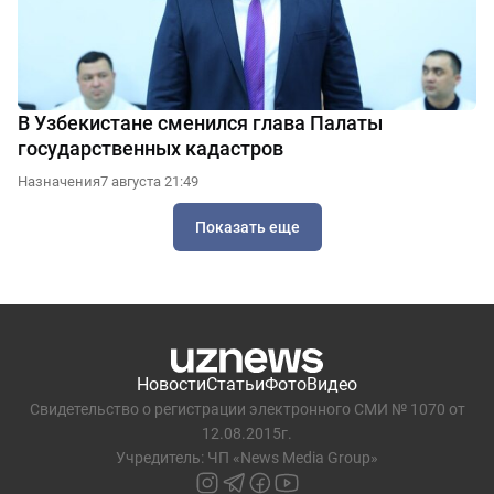
В Узбекистане сменился глава Палаты
государственных кадастров
Назначения
7 августа 21:49
Показать еще
Новости
Статьи
Фото
Видео
Свидетельство о регистрации электронного СМИ № 1070 от
12.08.2015г.
Учредитель: ЧП «News Media Group»