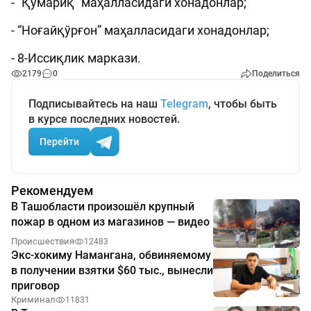
- “Қумариқ” маҳалласидаги хонадонлар;
- “Ноғайқўрғон” маҳалласидаги хонадонлар;
- 8-Иссиқлик маркази.
2179
0
Поделиться
Подписывайтесь на наш
Telegram
, чтобы быть
в курсе последних новостей.
Перейти
Рекомендуем
В Ташобласти произошёл крупный
пожар в одном из магазинов — видео
Происшествия
12483
Экс-хокиму Намангана, обвиняемому
в получении взятки $60 тыс., вынесли
приговор
Криминал
11831