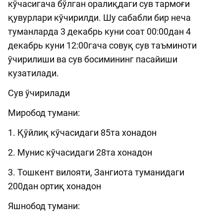
кўчасигача бўлган оралиқдаги сув тармоғи
қувурлари кўчирилди. Шу сабабли бир неча
туманларда 3 декабрь куни соат 00:00дан 4
декабрь куни 12:00гача совуқ сув таъминоти
ўчирилиши ва сув босимининг пасайиши
кузатилади.
Сув ўчирилади
Миробод тумани:
1. Қўйлиқ кўчасидаги 85та хонадон
2. Мунис кўчасидаги 28та хонадон
3. Тошкент вилояти, Зангиота туманидаги
200дан ортиқ хонадон
Яшнобод тумани: