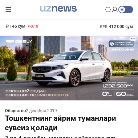
11 916 сум
28.92
13 749 сум
1 271 000 сум
32.19
МРОТ
146 сум
412 000 сум
-0.18
БРВ
Общество
2 декабря 2019
Тошкентнинг айрим туманлари
сувсиз қолади