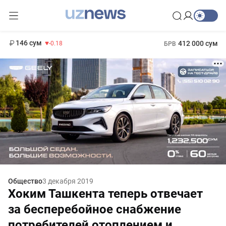
11 916 сум
28.92
13 749 сум
1 271 000 сум
32.19
МРОТ
146 сум
412 000 сум
-0.18
БРВ
Общество
3 декабря 2019
Хоким Ташкента теперь отвечает
за бесперебойное снабжение
потребителей отоплением и