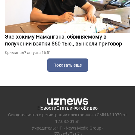
Экс-хокиму Намангана, обвиняемому в
получении взятки $60 тыс., вынесли приговор
Криминал
7 августа 16:51
Показать еще
Новости
Статьи
Фото
Видео
Свидетельство о регистрации электронного СМИ № 1070 от
12.08.2015г.
Учредитель: ЧП «News Media Group»