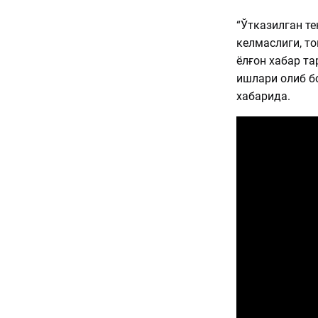
“Ўтказилган т
келмаслиги, то
ёлғон хабар т
ишлари олиб бо
хабарида.