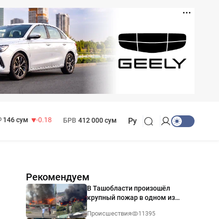
13 749 сум
32.19
146 сум
-0.18
БРВ
412 000 сум
Ру
11 916 сум
28.92
МРОТ
1 271 000 сум
Рекомендуем
В Ташобласти произошёл
крупный пожар в одном из
магазинов — видео
Происшествия
11395