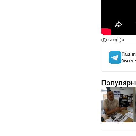
2709
0
Подпи
быть 
Популярн