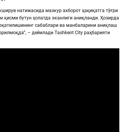
екширув натижасида мазкур ахборот ҳақиқатга тўғри
м қисми бутун ҳолатда эканлиги аниқланди. Ҳозирда
арқатилишининг сабаблари ва манбаларини аниқлаш
рилмоқда”, – дейилади Tashkent City раҳбарияти