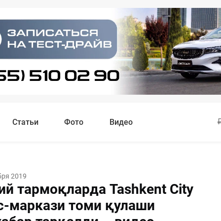
Статьи
Фото
Видео
бря 2019
й тармоқларда Tashkent City
с-маркази томи қулаши