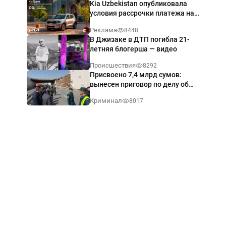
Kia Uzbekistan опубликовала
условия рассрочки платежа на
Kia Sonet со ставкой от 0%
Реклама
8448
годовых
В Джизаке в ДТП погибла 21-
летняя блогерша — видео
Происшествия
8292
Присвоено 7,4 млрд сумов:
вынесен приговор по делу об
обрушении путепровода в
Криминал
8017
Ташкенте