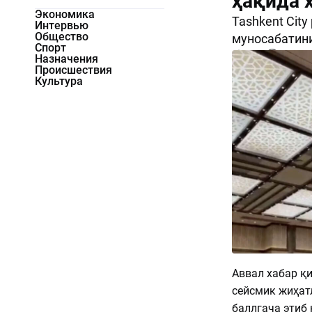
ҳақида 
Экономика
Tashkent City
Интервью
Общество
муносабатини
Спорт
2709
0
Назначения
Происшествия
Культура
Аввал хабар қи
сейсмик жиҳат
баллгача этиб 