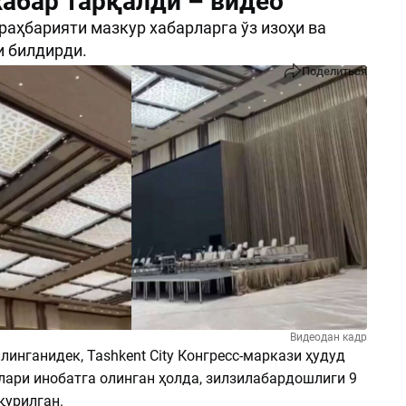
хабар тарқалди – видео
 раҳбарияти мазкур хабарларга ўз изоҳи ва
 билдирди.
Поделиться
Видеодан кадр
линганидек, Tashkent City Конгресс-маркази ҳудуд
лари инобатга олинган ҳолда, зилзилабардошлиги 9
қурилган.