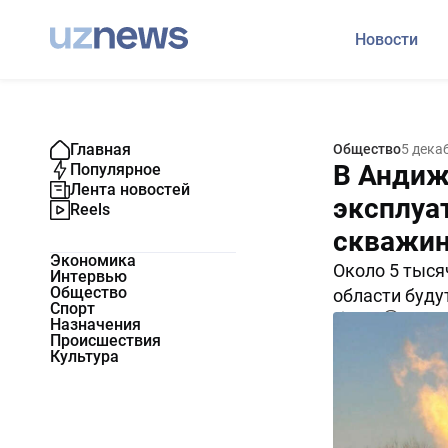
Новости
Главная
Общество
5 дека
В Андиж
Популярное
Лента новостей
эксплуа
Reels
скважи
Экономика
Около 5 тыся
Интервью
Общество
области буду
Спорт
3448
0
Назначения
Происшествия
Культура