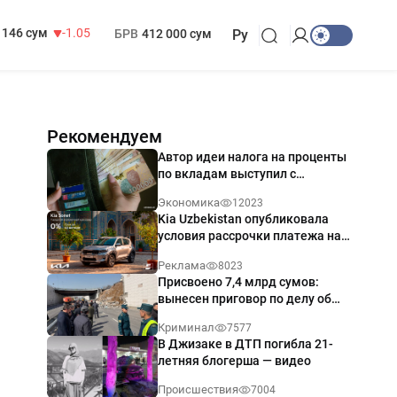
13 717 сум
-25.83
МРОТ
1 271 000 сум
146 сум
-1.05
БРВ
412 000 сум
Ру
Рекомендуем
Автор идеи налога на проценты
по вкладам выступил с
разъяснением
Экономика
12023
Kia Uzbekistan опубликовала
условия рассрочки платежа на
Kia Sonet со ставкой от 0%
Реклама
8023
годовых
Присвоено 7,4 млрд сумов:
вынесен приговор по делу об
обрушении путепровода в
Криминал
7577
Ташкенте
В Джизаке в ДТП погибла 21-
летняя блогерша — видео
Происшествия
7004