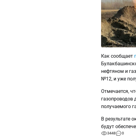
Как сообщает
Булакбашинско
нефтяном и га
№12, и уже по
Отмечается, чт
газопроводов 
получаемого га
В результате 
будут обеспеч
3448
0