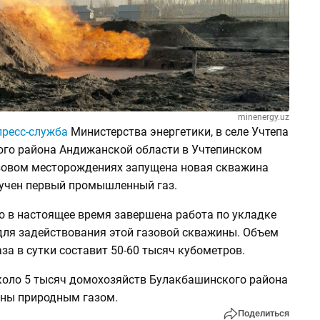
minenergy.uz
пресс-служба
Министерства энергетики, в селе Учтепа
го района Андижанской области в Учтепинском
зовом месторождениях запущена новая скважина
лучен первый промышленный газ.
о в настоящее время завершена работа по укладке
для задействования этой газовой скважины. Объем
за в сутки составит 50-60 тысяч кубометров.
около 5 тысяч домохозяйств Булакбашинского района
ены природным газом.
Поделиться