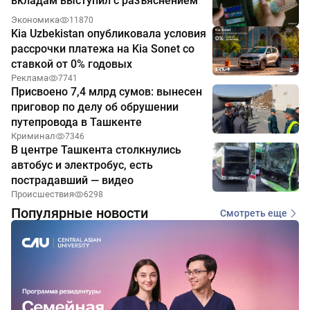
вкладам выступил с разъяснением
Экономика
11870
Kia Uzbekistan опубликовала условия
рассрочки платежа на Kia Sonet со
ставкой от 0% годовых
Реклама
7741
Присвоено 7,4 млрд сумов: вынесен
приговор по делу об обрушении
путепровода в Ташкенте
Криминал
7346
В центре Ташкента столкнулись
автобус и электробус, есть
пострадавший — видео
Происшествия
6298
Популярные новости
Смотреть еще