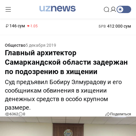
11 887 сум
-55.49
13 717 сум
1 271 000 сум
-25.83
МРОТ
146 сум
412 000 сум
-1.05
БРВ
Общество
5 декабря 2019
Главный архитектор
Самаркандской области задержан
по подозрению в хищении
Суд предъявил Бобиру Элмурадову и его
сообщникам обвинения в хищении
денежных средств в особо крупном
размере.
6362
0
Поделиться