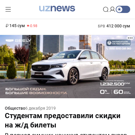
11 952 сум
36.46
13 780 сум
1 271 000 сум
30.12
МРОТ
145 сум
412 000 сум
-0.98
БРВ
Общество
6 декабря 2019
Студентам предоставили скидки
на ж/д билеты