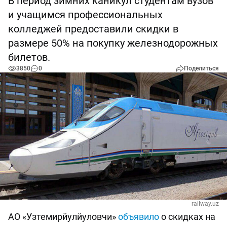
В период зимних каникул студентам вузов
и учащимся профессиональных
колледжей предоставили скидки в
размере 50% на покупку железнодорожных
билетов.
3850
0
Поделиться
railway.uz
АО «Узтемирйулйуловчи»
объявило
о скидках на