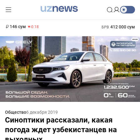
11 916 сум
28.92
13 749 сум
1 271 000 сум
32.19
МРОТ
146 сум
412 000 сум
-0.18
БРВ
Общество
6 декабря 2019
Синоптики рассказали, какая
погода ждет узбекистанцев на
выходных