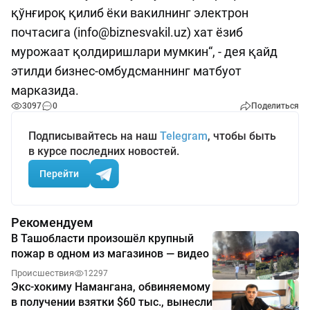
қўнғироқ қилиб ёки вакилнинг электрон
почтасига (
info@biznesvakil.uz
) хат ёзиб
мурожаат қолдиришлари мумкин“, - дея қайд
этилди бизнес-омбудсманнинг матбуот
марказида.
3097
0
Поделиться
Подписывайтесь на наш
Telegram
, чтобы быть
в курсе последних новостей.
Перейти
Рекомендуем
В Ташобласти произошёл крупный
пожар в одном из магазинов — видео
Происшествия
12297
Экс-хокиму Намангана, обвиняемому
в получении взятки $60 тыс., вынесли