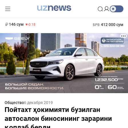
11 916 сум
28.92
13 749 сум
1 271 000 сум
32.19
МРОТ
146 сум
412 000 сум
-0.18
БРВ
Общество
6 декабря 2019
Пойтахт ҳокимияти бузилган
автосалон биносининг зарарини
қоплаб берди