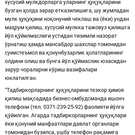
хусусий мулкдорларга уларнинг ҳуқуқларини
бузган ҳолда зарар етказилишига, шу жумладан
мулк ҳуқуқини ноқонуний чеклаш ва (ёки) ундан
маҳрум қилиш, хусусий мулкка тажовуз қилишга
йўл қўйилмаслиги устидан тизимли назорат
ўрнатиш ҳамда мансабдор шахслар томонидан
суиистеъмол ва қонунбузарлик ҳолатларининг
олдини олиш ва бунга йўл қўймаслик юзасидан
зарур чораларни кўриш вазифалари
юклатилган.
“Тадбиркорларнинг ҳуқуқларини тезкор ҳимоя
қилиш мақсадида бизнес-омбудсманда ишонч
телефони (тел. 0371-239-25-92) фаолияти йўлга
қўйилган. Агарда тадбиркорларнинг ҳуқуқлари
ёки қонуний манфаатлари давлат органлари
томонидан бузилса, ушбу телефон рақамига