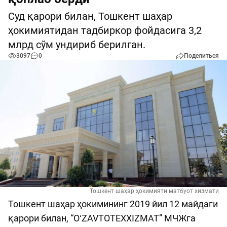
Суд қарори билан, Тошкент шаҳар
ҳокимиятидан тадбиркор фойдасига 3,2
млрд сўм ундириб берилган.
3097
0
Поделиться
Тошкент шаҳар ҳокимияти матбуот хизмати
Тошкент шаҳар ҳокимининг 2019 йил 12 майдаги
қарори билан, “OʻZAVTOTEXXIZMAT” МЧЖга