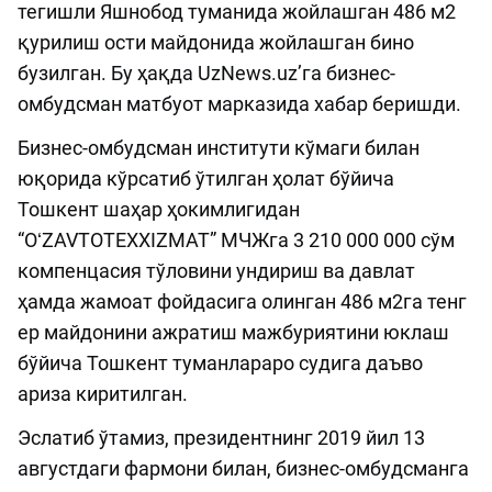
тегишли Яшнобод туманида жойлашган 486 м2
қурилиш ости майдонида жойлашган бино
бузилган. Бу ҳақда UzNews.uzʼга бизнес-
омбудсман матбуот марказида хабар беришди.
Бизнес-омбудсман институти кўмаги билан
юқорида кўрсатиб ўтилган ҳолат бўйича
Тошкент шаҳар ҳокимлигидан
“OʻZAVTOTEXXIZMAT” МЧЖга 3 210 000 000 сўм
компенцасия тўловини ундириш ва давлат
ҳамда жамоат фойдасига олинган 486 м2га тенг
ер майдонини ажратиш мажбуриятини юклаш
бўйича Тошкент туманлараро судига даъво
ариза киритилган.
Эслатиб ўтамиз, президентнинг 2019 йил 13
августдаги фармони билан, бизнес-омбудсманга