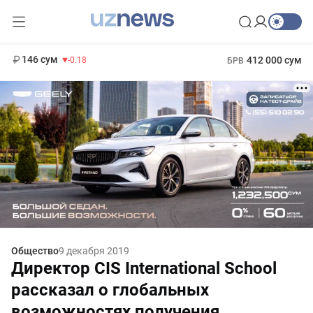
11 916 сум
28.92
13 749 сум
1 271 000 сум
32.19
МРОТ
146 сум
412 000 сум
-0.18
БРВ
Общество
9 декабря 2019
Директор CIS International School
рассказал о глобальных
возможностях получения