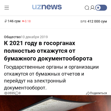
11 916 сум
28.92
13 749 сум
1 271 000 сум
32.19
МРОТ
146 сум
412 000 сум
-0.18
БРВ
Общество
10 декабря 2019
К 2021 году в госорганах
полностью откажутся от
бумажного документооборота
Государственные органы и организации
откажутся от бумажных отчетов и
перейдут на электронный
документооборот.
3555
0
Поделиться