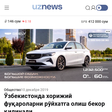
11 916 сум
28.92
13 749 сум
1 271 000 сум
32.19
МРОТ
146 сум
412 000 сум
-0.18
БРВ
Общество
10 декабря 2019
Ўзбекистонда хорижий
фуқароларни рўйхатга олиш бекор
қилинади