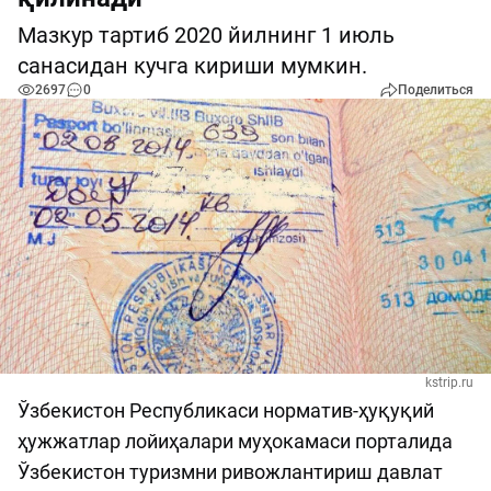
Мазкур тартиб 2020 йилнинг 1 июль
санасидан кучга кириши мумкин.
2697
0
Поделиться
kstrip.ru
Ўзбекистон Республикаси норматив-ҳуқуқий
ҳужжатлар лойиҳалари муҳокамаси порталида
Ўзбекистон туризмни ривожлантириш давлат