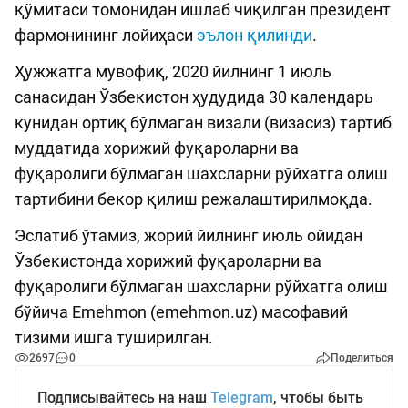
қўмитаси томонидан ишлаб чиқилган президент
фармонининг лойиҳаси
эълон қилинди
.
Ҳужжатга мувофиқ, 2020 йилнинг 1 июль
санасидан Ўзбекистон ҳудудида 30 календарь
кунидан ортиқ бўлмаган визали (визасиз) тартиб
муддатида хорижий фуқароларни ва
фуқаролиги бўлмаган шахсларни рўйхатга олиш
тартибини бекор қилиш режалаштирилмоқда.
Эслатиб ўтамиз, жорий йилнинг июль ойидан
Ўзбекистонда хорижий фуқароларни ва
фуқаролиги бўлмаган шахсларни рўйхатга олиш
бўйича Emehmon (emehmon.uz) масофавий
тизими ишга туширилган.
2697
0
Поделиться
Подписывайтесь на наш
Telegram
, чтобы быть