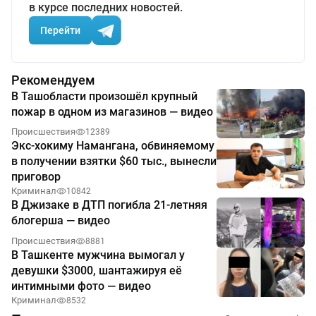
в курсе последних новостей.
Перейти
Рекомендуем
В Ташобласти произошёл крупный
пожар в одном из магазинов — видео
Происшествия
12389
Экс-хокиму Намангана, обвиняемому
в получении взятки $60 тыс., вынесли
приговор
Криминал
10842
В Джизаке в ДТП погибла 21-летняя
блогерша — видео
Происшествия
8881
В Ташкенте мужчина вымогал у
девушки $3000, шантажируя её
интимными фото — видео
Криминал
8532